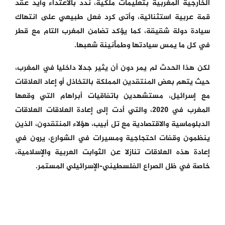
الخارجية المغربية بتعليمات ملكية، ندد بالاعتداء وأيد عقد
قمة عربية استثنائية، وأتى كرد فعل طبيعي على انتهاك
سيادة دولة شقيقة، كما يؤكد تضامن المغرب التام مع قطر
في كل ما يمس سيادتها وطمأنينة شعبها.
لكن هذا الحدث لم يمر دون أن يثير جدلا داخليا في المغرب،
حيث يتهم بعض المنتقدين المملكة بالتخاذل أو إعاد العلاقات
مع إسرائيل، مستشهدين باتفاقيات أبراهام التي وقعها
المغرب في 2020، والتي أدت إلى إعادة العلاقات العلاقات
الدبلوماسية والاقتصادية مع تل أبيب، هؤلاء المنتقدون، الذين
ينظمون وقفات احتجاجية ومسيرات في الشوارع، يرون في
إعادة هذه العلاقات تنازلا عن الثوابت العربية والإسلامية،
خاصة في ظل الصراع الفلسطيني-الإسرائيلي المستمر.