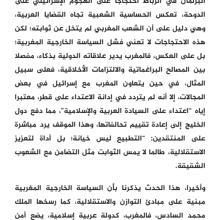
البرلمان في الرباط احتجاجا على الهجوم الإسرائيلي على
الدوحة، تعكس الحساسية الشعبية تجاه القضايا العربية،
وهي دليل على أن الشعب المغربي لم يتخل عن ثوابته؛ لكن
هذه الاحتجاجات لا تعني فشل السياسة الخارجية المغربية؛
بل على العكس، فالمغرب يدير علاقاته الدولية بذكاء، مفصلا
بين المصالح البراغماتية والالتزامات الأخلاقية، فعلى سبيل
المثال، في حين يتعاون المغرب مع إسرائيل في بعض
المجالات، إلا أنه لم يتردد في إدانة الاعتداء على قطر، معتبرا
إياه “اعتداء على السيادة العربية والإسلامية”، مما دفع دول
الخليج إلى إعادة تقييم تحالفاتها، وهذا الموقف يرد مباشرة
على المنتقدين: “التطبيع ليس خيانة؛ بل أداة لتعزيز
الاستقلالية، طالما لا يمس الثوابت مثل التضامن مع الشعوب
الشقيقة.
وأخيرا، هذا الحدث يذكرنا بأن السياسة الخارجية المغربية
مبنية على مبادئ التوازن والاستقلالية، كما رسخها الملك
محمد السادس، فالمغرب، كدولة عربية إسلامية، يضع أمن