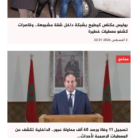
بوليس مكناس كيطيح بشبكة داخل شقة مشبوهة.. وقاصرات
كشفو معطيات خطيرة
2 أغسطس 2026 22:31
مجتمع
تسجيل 11 وفاة ورصد 40 ألف محاولة عبور.. الداخلية تكشف عن
المعطيات الرسمية لأحداث…