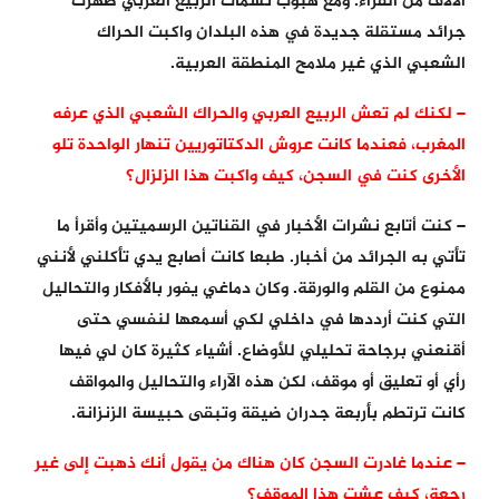
الآلاف من القراء. ومع هبوب نسمات الربيع العربي ظهرت
جرائد مستقلة جديدة في هذه البلدان واكبت الحراك
الشعبي الذي غير ملامح المنطقة العربية.
– لكنك لم تعش الربيع العربي والحراك الشعبي الذي عرفه
المغرب، فعندما كانت عروش الدكتاتوريين تنهار الواحدة تلو
الأخرى كنت في السجن، كيف واكبت هذا الزلزال؟
– كنت أتابع نشرات الأخبار في القناتين الرسميتين وأقرأ ما
تأتي به الجرائد من أخبار. طبعا كانت أصابع يدي تأكلني لأنني
ممنوع من القلم والورقة. وكان دماغي يفور بالأفكار والتحاليل
التي كنت أرددها في داخلي لكي أسمعها لنفسي حتى
أقنعني برجاحة تحليلي للأوضاع. أشياء كثيرة كان لي فيها
رأي أو تعليق أو موقف، لكن هذه الآراء والتحاليل والمواقف
كانت ترتطم بأربعة جدران ضيقة وتبقى حبيسة الزنزانة.
– عندما غادرت السجن كان هناك من يقول أنك ذهبت إلى غير
رجعة، كيف عشت هذا الموقف؟