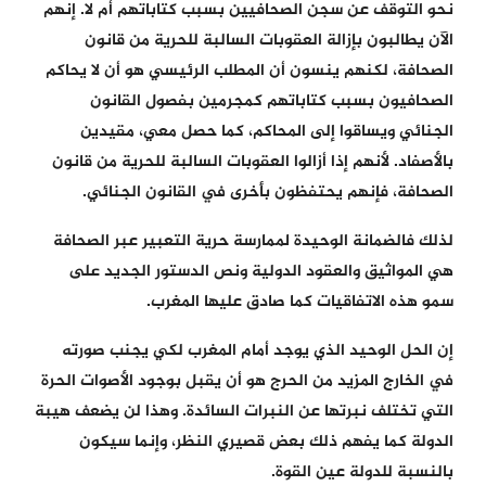
نحو التوقف عن سجن الصحافيين بسبب كتاباتهم أم لا. إنهم
الآن يطالبون بإزالة العقوبات السالبة للحرية من قانون
الصحافة، لكنهم ينسون أن المطلب الرئيسي هو أن لا يحاكم
الصحافيون بسبب كتاباتهم كمجرمين بفصول القانون
الجنائي ويساقوا إلى المحاكم، كما حصل معي، مقيدين
بالأصفاد. لأنهم إذا أزالوا العقوبات السالبة للحرية من قانون
الصحافة، فإنهم يحتفظون بأخرى في القانون الجنائي.
لذلك فالضمانة الوحيدة لممارسة حرية التعبير عبر الصحافة
هي المواثيق والعقود الدولية ونص الدستور الجديد على
سمو هذه الاتفاقيات كما صادق عليها المغرب.
إن الحل الوحيد الذي يوجد أمام المغرب لكي يجنب صورته
في الخارج المزيد من الحرج هو أن يقبل بوجود الأصوات الحرة
التي تختلف نبرتها عن النبرات السائدة. وهذا لن يضعف هيبة
الدولة كما يفهم ذلك بعض قصيري النظر، وإنما سيكون
بالنسبة للدولة عين القوة.