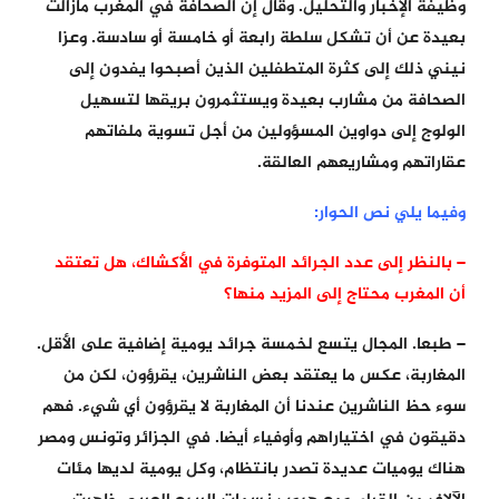
وظيفة الإخبار والتحليل. وقال إن الصحافة في المغرب مازالت
بعيدة عن أن تشكل سلطة رابعة أو خامسة أو سادسة. وعزا
نيني ذلك إلى كثرة المتطفلين الذين أصبحوا يفدون إلى
الصحافة من مشارب بعيدة ويستثمرون بريقها لتسهيل
الولوج إلى دواوين المسؤولين من أجل تسوية ملفاتهم
عقاراتهم ومشاريعهم العالقة.
وفيما يلي نص الحوار:
– بالنظر إلى عدد الجرائد المتوفرة في الأكشاك، هل تعتقد
أن المغرب محتاج إلى المزيد منها؟
– طبعا. المجال يتسع لخمسة جرائد يومية إضافية على الأقل.
المغاربة، عكس ما يعتقد بعض الناشرين، يقرؤون، لكن من
سوء حظ الناشرين عندنا أن المغاربة لا يقرؤون أي شيء. فهم
دقيقون في اختياراهم وأوفياء أيضا. في الجزائر وتونس ومصر
هناك يوميات عديدة تصدر بانتظام، وكل يومية لديها مئات