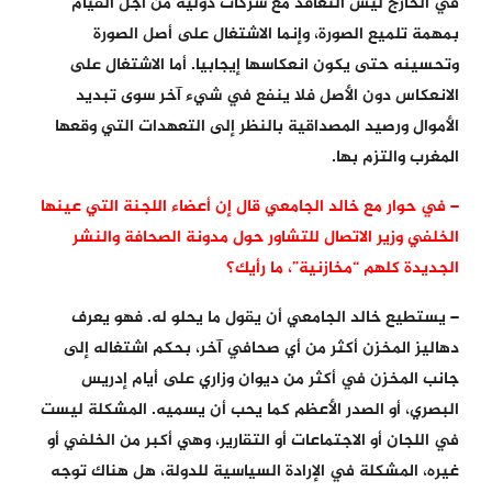
في الخارج ليس التعاقد مع شركات دولية من أجل القيام
بمهمة تلميع الصورة، وإنما الاشتغال على أصل الصورة
وتحسينه حتى يكون انعكاسها إيجابيا. أما الاشتغال على
الانعكاس دون الأصل فلا ينفع في شيء آخر سوى تبديد
الأموال ورصيد المصداقية بالنظر إلى التعهدات التي وقعها
المغرب والتزم بها.
– في حوار مع خالد الجامعي قال إن أعضاء اللجنة التي عينها
الخلفي وزير الاتصال للتشاور حول مدونة الصحافة والنشر
الجديدة كلهم “مخازنية”، ما رأيك؟
– يستطيع خالد الجامعي أن يقول ما يحلو له. فهو يعرف
دهاليز المخزن أكثر من أي صحافي آخر، بحكم اشتغاله إلى
جانب المخزن في أكثر من ديوان وزاري على أيام إدريس
البصري، أو الصدر الأعظم كما يحب أن يسميه. المشكلة ليست
في اللجان أو الاجتماعات أو التقارير، وهي أكبر من الخلفي أو
غيره، المشكلة في الإرادة السياسية للدولة، هل هناك توجه