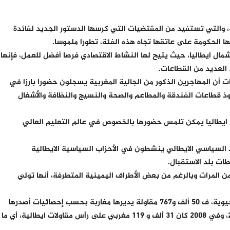
 الجالية البالغة 550 ألف نسمة، والتي تستفيد من المقتضيات التي كرسها الدستور الجديد لفائدة
تها الحكومة على عاتقها تجاه هذه الفئة، تطورا ملموسا.
مال ايطاليا، حيث يتيح لها النشاط الاقتصادي فرصا أفضل للعمل، فإنها
العديد من القطاعات.
ت أن المهاجرين الذكور من الجالية المغربية يسجلون حضورا بارزا في
وذ قطاعات الفندقة والمطاعم والصحة والنسيج والنظافة والأشغال
 ايطاليا يمكن تلمس حضورها بالخصوص في عالم التعليم العالي
د السياسي الايطالي ينشطون في الأحزاب السياسية الايطالية
ات بلد الاستقبال.
 من المرات وبالرغم من بعض الأطراف اليمينية المتطرفة، أنها تولي
وتعد الجالية المغربية في ايطاليا أكثر الجاليات حيوية، ف 50 ألف و767 مقاولة يديرها مغاربة بحسب إحصائيات أصدرها
المجلس الوطني للاقتصاد والشغل عن سنة 2010، وفي 2008 كان 31 ألف و 119 مغربي على رأس مقاولات ايطالية، أي ما