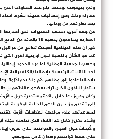
مقاولة وذلك وفق إحصائيات حديثة نشرها اتحاد ال
بعد نظرائهم من رومانيا.
من جهة أخرى، وحسب التقديرات التي أصدرتها الم
المغاربة يساهمون بنسبة 10 بالمائة من الناتج الداخلي الإجمالي الإيطالي.
غير أن هذه الدينامية أصبحت تعاني من عراقيل بس
كما هو الشأن بالنسبة لدول أوروبية أخرى التي تو
وحسب الجمعية الوطنية لما وراء الحدود-إيطالي
ينتظر الباقون الذين ترك بعضهم عائلاتهم بإيطالي
وكان معزوز دعا خلال مائدة مستديرة حول «الأزمة ا
إلى تقديم مزيد من الدعم للجالية المغربية المقيم
لمساعدتهم على مواجهة انعكاسات الأزمة الاقتصادي
وشدد معزوز خلال هذا اللقاء الذي نظمته مجلة (ب
والأبحاث حول الهجرة والمواطنة، على ضرورة إيلاء 
على حفظ كرامتهم وضمان كامل حقوقهم.