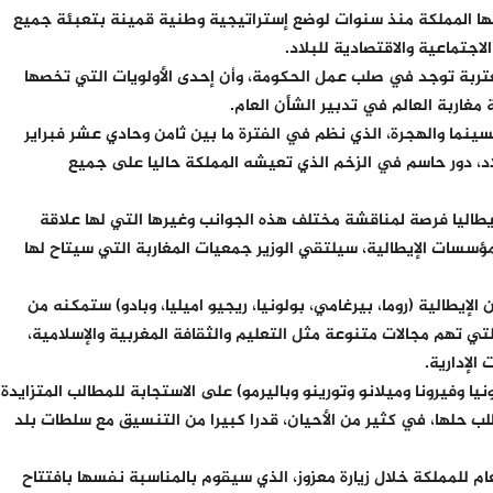
ها المملكة منذ سنوات لوضع إستراتيجية وطنية قمينة بتعبئة جميع
لاجتماعية والاقتصادية للبلاد.
مغتربة توجد في صلب عمل الحكومة، وأن إحدى الأولويات التي تخصها
غاربة العالم في تدبير الشأن العام.
نما والهجرة، الذي نظم في الفترة ما بين ثامن وحادي عشر فبراير
اد، دور حاسم في الزخم الذي تعيشه المملكة حاليا على جميع
إيطاليا فرصة لمناقشة مختلف هذه الجوانب وغيرها التي لها علاقة
مؤسسات الإيطالية، سيلتقي الوزير جمعيات المغاربة التي سيتاح لها
الإيطالية (روما، بيرغامي، بولونيا، ريجيو اميليا، وبادو) ستمكنه من
لتي تهم مجالات متنوعة مثل التعليم والثقافة المغربية والإسلامية،
الإدارية.
يا وفيرونا وميلانو وتورينو وباليرمو) على الاستجابة للمطالب المتزايدة
ب حلها، في كثير من الأحيان، قدرا كبيرا من التنسيق مع سلطات بلد
م للمملكة خلال زيارة معزوز، الذي سيقوم بالمناسبة نفسها بافتتاح