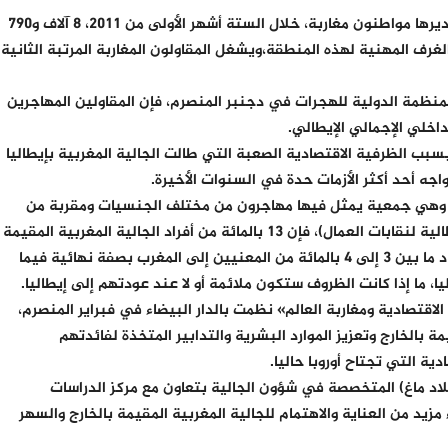
وفي بييمونت لوحدها، بلغ عدد المقاولات التي يديرها مواطنون مغاربة، خلال الستة أشهر الأولى من 2011، 8 آلاف و790
غرف المهنية لهذه المنطقة،ويشغل المقاولون المغاربة المرتبة الثانية
نظمة الدولية للهجرات في دجنبر المنصرم، فإن المقاولين المهاجرين
بب الظرفية الاقتصادية الصعبة التي طالت الجالية المغربية بإيطاليا
اجه أحد أكثر الأزمات حدة في السنوات الأخيرة.
ا، وهي جمعية يمثل فيها مهاجرون من مختلف الجنسيات ومقربة من
أحد النقابات الرئيسية بإيطاليا (الكنفدرالية الإيطالية لنقابات العمال)، فإن 13 بالمائة من أفراد الجالية المغربية المقيمة
بإيطاليا عادوا إلى وطنهم الأم منذ بدء الأزمة. وعاد ما بين 3 إلى 4 بالمائة من المعنيين إلى المغرب بصفة نهائية فيما
ا، ما إذا كانت الظروف ستكون ملائمة أو لا عند عودتهم إلى إيطاليا.
لاقتصادية ومغاربة العالم» نظمت بالدار البيضاء في فبراير المنصرم،
ة بالخارج وتعزيز الموارد البشرية والتدابير المتخذة لفائدتهم
ة التي تجتاح أوروبا حاليا.
لاد ماغ) المتخصصة في شؤون الجالية بتعاون مع مركز الدراسات
مزيد من العناية والاهتمام للجالية المغربية المقيمة بالخارج والسهر