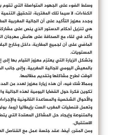
وسلط الضوء على الجهود المتواصلة التي تقوم ب
الكفاءات، لا سيما تلك المغتربة، لتحقيق التنمية ا
وجدد معزوز التأكيد على أن الجالية المغربية ال
هي تنزيل أحكام الدستور الذي ينص على مشاركة م
وأكد في لقاء مع الصحافة على هامش مهرجان السي
الماضي على أن لجميع المغاربة، داخل وخارج البل
المستويات.
وتشكل الزيارة التي يعتزم معزوز القيام بها إلى 
بالمعيش اليومي للجالية المغربية. وإلى جانب ال
الوقت لطرح مشاكلها وتقديم مظالمها.
وممالا شك فيه، أن هذه زيارة معزوز لعدد من المدن 
تكوين فكرة حول القضايا اليومية لهذه الجالية وا
والأحوال الشخصية والمساعدة القانونية والإجراءات 
وتعمل قنصليات المغرب الست بإيطاليا (روما، بولون
والمتنوعة وإيجاد حل المشاكل المعقدة التي يتطل
الاستقبال.
ومن المقرر، أيضا، عقد جلسة عمل مع القناصل العا