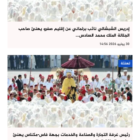
إدريس الشبشالي نائب برلماني عن إقليم صفرو يهنئ صاحب
الجلالة الملك محمد السادس…
30 يوليو 2026 14:56
تهنئة
رئيس غرفة التجارة والصناعة والخدمات بجهة فاس-مكناس يهنئ