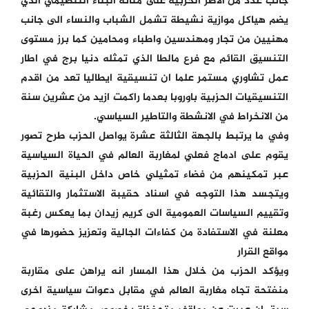
جانب عدد من الاطر الحزبية على متانة البناء التنظيمي الذي
يضم هياكل موازية نشيطة تشمل الشباب والنساء الى جانب
مهنيين من تجار ومهندسين واطباء ومحامين كما برز مستوى
التنسيق القائم مع فرع مالطا الذي تمثله دنيا برج في اطار
عمل تشاوري مستمر علما ان تنسيقية ايطاليا تعد من اقدم
التنسيقيات الحزبية باوروبا بعدما راكمت ازيد من عشرين سنة
من الانخراط في الانشطة والتاطير السياسي.
وفي ما يرتبط بالجهة الثالثة عشرة يواصل الحزب طرح تصور
يقوم على ادماج فعلي لمغاربة العالم في الحياة السياسية
عبر تمكينهم من فضاء تمثيلي خاص داخل البنية الحزبية
ويتجسد هذا التوجه في اسناد حقيبة الاستثمار والتقائية
وتقييم السياسات العمومية الى كريم زيدان بما يعكس رغبة
معلنة في الاستفادة من كفاءات الجالية وتعزيز حضورها في
مواقع القرار
ويؤكد الحزب من خلال هذا المسار انه يراهن على مقاربة
منفتحة تجاه مغاربة العالم في مقابل دعوات سياسية اخرى