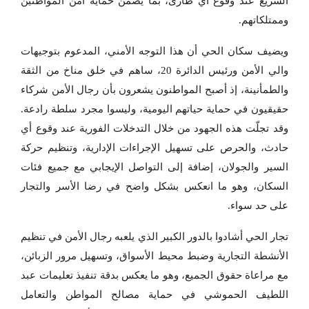
السريع عند وقوع أي طارئ، بما يضمن حماية أمن المواطنين
وممتلكاتهم.
ويضيف سكان الحي أن هذا التوجه الأمني، المدعوم بتوجيهات
والي الأمن ورئيس الدائرة 20، ساهم في خلق مناخ من الثقة
والطمأنينة، إذ أصبح المواطنون يشعرون بأن رجال الأمن شركاء
حقيقيون في حماية حياتهم اليومية، وليسوا مجرد سلطة رادعة.
وقد تجلّت هذه الجهود من خلال التدخلات الفورية عند وقوع أي
حادث، والحرص على تسهيل الإجراءات الإدارية، وتنظيم حركة
السير والجولان، إضافة إلى التواصل الإيجابي مع جميع فئات
السكان، وهو ما انعكس بشكل واضح في رضا الأسر والتجار
على حد سواء.
تجار الحي أشادوا بالدور الكبير الذي يلعبه رجال الأمن في تنظيم
الأنشطة التجارية وضبط محيط الأسواق، وتسهيل مرور الزبائن،
مع مراعاة حقوق الجميع، وهو ما يعكس بدقة تنفيذ تعليمات عبد
اللطيف الحموشي في حماية مصالح المواطن والتعامل