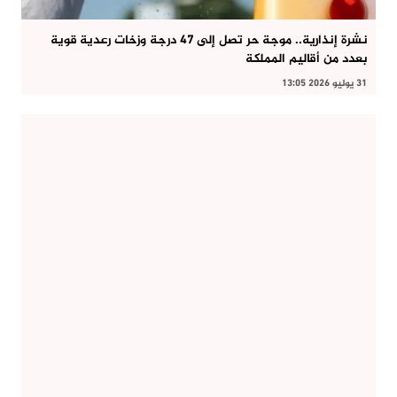
نشرة إنذارية.. موجة حر تصل إلى 47 درجة وزخات رعدية قوية
بعدد من أقاليم المملكة
31 يوليو 2026 13:05