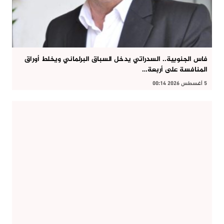
فاس الجنوبية.. السدراتي يدخل السباق البرلماني ويخلط أوراق
المنافسة على أربعة…
5 أغسطس 2026 00:14