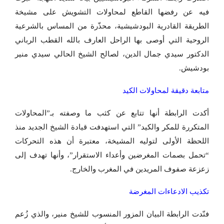
فيه عن رفضها القاطع لمحاولات التشويش على مشيخة
الطريقة القادرية البودشيشية، محذّرة من المساس بالشرعية
الروحية التي أوصى بها الراحل العارف بالله القطب الرباني
الدكتور سيدي جمال الدين، لصالح الشيخ الحالي سيدي منير
بودشيش.
متابعة دقيقة لمحاولات الكيد
أكدت الرابطة أنها تتابع عن كثب ما وصفته بـ”المحاولات
المتكررة للمكر والكيد” التي استهدفت قيادة الشيخ الجديد منذ
اللحظة الأولى لتوليه المشيخة، معتبرة أن هذه التحركات
“تحمل بصمات المغرضين وأعداء الاستقرار”، وأنها تهدف إلى
زعزعة صفوف المريدين في المغرب والخارج.
تكذيب الادعاءات المغرضة
فنّدت الرابطة البيان المزور المنسوب للشيخ منير، والذي زُعم