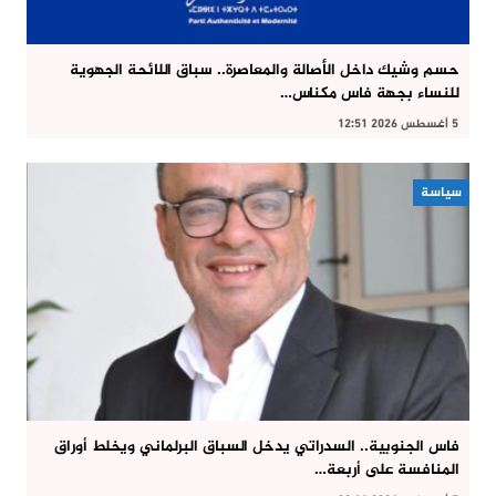
حسم وشيك داخل الأصالة والمعاصرة.. سباق اللائحة الجهوية
للنساء بجهة فاس مكناس…
5 أغسطس 2026 12:51
سياسة
فاس الجنوبية.. السدراتي يدخل السباق البرلماني ويخلط أوراق
المنافسة على أربعة…