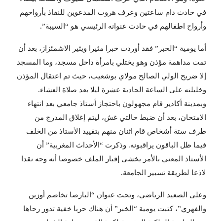
في حادث دام ساعتين وعرف هروب المدعوين للنفاذ بأرواحهم
وأرواح اطفالهم في حادث عنوانه الرئيسي هو “السيبة”.
أما يومية “الخبر” فقد أوردت خبرا مثيرا ويثير الاشمئزاز، بعد أن
تمت مداهمة مؤذن وهو يختلي بامرأة داخل مسجد، وما المسجد
إلا ضريح الولي الصالح مولاي بوشعيب، حيث تم اعتقال المؤذن
وخليلته على الساعة الحادية عشرة ليلا بعد صلاة العشاء.
وبمدينة أكادير قام مجهولون باحتجاز أستاذ جامعي بعد انتهاء
الامتحان، بعد أن ضبط حالتي غش، ليتم إغلاق المدرج من
طرف ستة أشخاص قام اثنان منهم بتقييد الأستاذ من الخلف
فيما ظل الباقون يراقبونه. وذكرت “الأحداث المغربية” أن
الأستاذ المعني بالأمر يخشى إقبار الملف خصوصا أنه وجه نقدا
لاذعا لطريقة تسيير الجامعة.
وعلى الصعيد الرياضي، وتحت عنوان “البارصا تخاصم أوزين
والفهري”، كتبت يومية “الخبر” أن هناك حربا خفية تدور رحاها