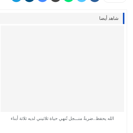
شاهد أيضا
الله يحفظ..ضربةُ منـــجل تُنهي حياة ثلاثيني لديه ثلاثة أبناء