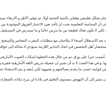
ام بشكل تطبيقي وفعلي بالبنية التحتية أولا، ثم توفير الأطر و الارتقاء بم
 أن السياسة التعليمية يجب ان تأخذ بعين الاعتبار الفروق الموجودة بين ا
لكي لا تكون هناك قطيعة بين ما يدرس حاليا و ما سيدرس في المستقبل.
ئد بعد الاستقلال أصبحا لا يتلاءمان مع متطلبات المغرب المعاصر والمنفتح
م استحضار أهل التخصص في اتخاذ التدابير اللازمة سيؤدي لا محالة إلى عواق
مها و أمست حبرا على ورق. تم من خلال هذه الخطوة إسكات الصوت الأمازيغ
. و في هذا الصدد لا بد أن نشير ان حصيلة تدريس اللغة الأمازيغية فقيرة و
من قولبته حسب ما يخدم مصالحهم و تشويهه لكي يُنتقد و يتم الاستغناء عنه
ان نشير إلى أن النهوض بمستوى التعليم في بلادنا لن يبرح مكانه بالشعارات 