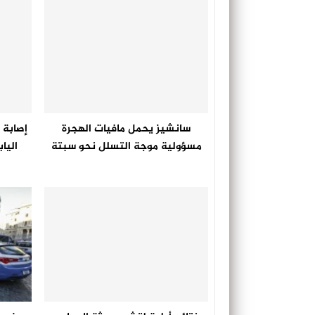
سانشيز يحمل مافيات الهجرة
إصابة 
مسؤولية موجة التسلل نحو سبتة
اليا