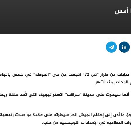
من جهة أخرى، قال ناشط “إن 14 مصفحة وعدة دبابات من طراز “تي 72” اتجهت من حي “الغوطة” في حمص باتجاه
 المحاصر منذ أشهر.
نها سيطرت على مدينة “سراقب” الاستراتيجية، التي تُعد حلقة ربط
ز، ما أدى إلى إحكام الجيش الحر سيطرته على عقدة مواصلات رئيسية
وات النظامية في الإمدادات اللوجستية من حلب.