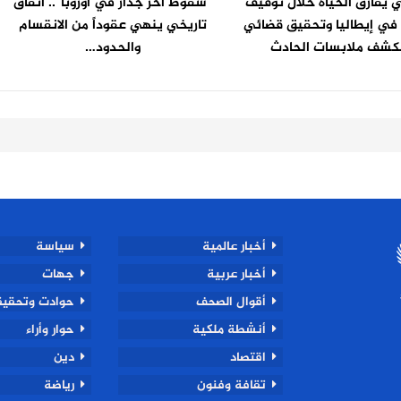
 يفارق الحياة خلال توقيف
“سقوط آخر جدار في أوروبا”.. اتفاق
في إيطاليا وتحقيق قضائي
تاريخي ينهي عقوداً من الانقسام
كشف ملابسات الحادث
والحدود…
أخبار عالمية
سياسة
أخبار عربية
جهات
أقوال الصحف
حوادت وتحقيق
أنشطة ملكية
حوار وأراء
اقتصاد
دين
تقافة وفنون
رياضة