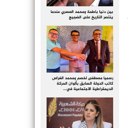
بين دنيا باطمة ومحمد العسري عندما
ينتصر التاريخ على الضجيج
رسميا مصطفى لخصم ومحمد الغراس
كاتب الدولة السابق بألوان الحركة
الديمقراطية الاجتماعية في…