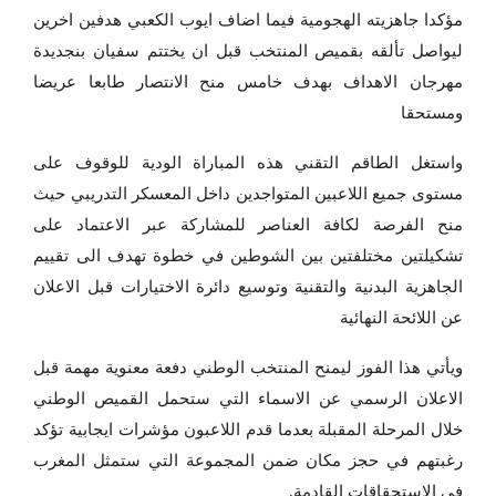
مؤكدا جاهزيته الهجومية فيما اضاف ايوب الكعبي هدفين اخرين
ليواصل تألقه بقميص المنتخب قبل ان يختتم سفيان بنجديدة
مهرجان الاهداف بهدف خامس منح الانتصار طابعا عريضا
ومستحقا
واستغل الطاقم التقني هذه المباراة الودية للوقوف على
مستوى جميع اللاعبين المتواجدين داخل المعسكر التدريبي حيث
منح الفرصة لكافة العناصر للمشاركة عبر الاعتماد على
تشكيلتين مختلفتين بين الشوطين في خطوة تهدف الى تقييم
الجاهزية البدنية والتقنية وتوسيع دائرة الاختيارات قبل الاعلان
عن اللائحة النهائية
ويأتي هذا الفوز ليمنح المنتخب الوطني دفعة معنوية مهمة قبل
الاعلان الرسمي عن الاسماء التي ستحمل القميص الوطني
خلال المرحلة المقبلة بعدما قدم اللاعبون مؤشرات ايجابية تؤكد
رغبتهم في حجز مكان ضمن المجموعة التي ستمثل المغرب
في الاستحقاقات القادمة.