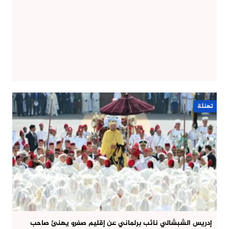
تهنئة
إدريس الشبشالي نائب برلماني عن إقليم صفرو يهنئ صاحب