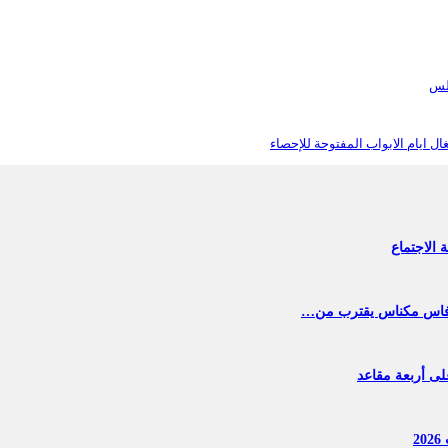
طلس
 ايام الابواب المفتوحة للإحصاء
الاجتماع
هة فاس مكناس يقترب من…
لى أربعة مقاعد
2