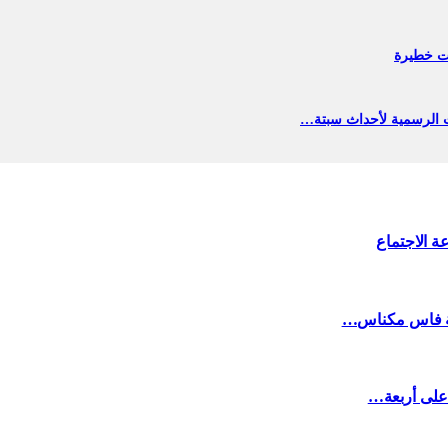
ت خطيرة
 الاجتماع
جهة فاس مكناس…
 على أربعة…