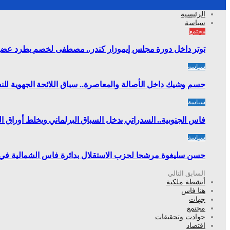
الرئيسية
سياسة
مجتمع
توتر داخل دورة مجلس إيموزار كندر.. مصطفى لخصم يطرد عضوًا
سياسة
حسم وشيك داخل الأصالة والمعاصرة.. سباق اللائحة الجهوية 
سياسة
فاس الجنوبية.. السدراتي يدخل السباق البرلماني ويخلط أوراق ا
سياسة
حسن سليغوة مرشحا لحزب الاستقلال بدائرة فاس الشمالية في تشر
السابق
التالي
أنشطة ملكية
هنا فاس
جهات
مجتمع
حوادت وتحقيقات
اقتصاد