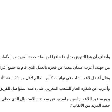
وأضاف أن هذا التتويج يعد أيضا حافزا لمواصلة حصد المزيد من الألقاب
من جهته، أعرب عثمان معما عن فخره بالعمل الذي قام به جميع أفراد ا
وقال أفضل لاعب شاب في نهائيات كأس العالم لأقل من 20 سنة، “أنا فخور بهذا الإنجاز غير المسبوق للمنتخب الوطني. لقد عملنا بجد من أجل نيل الكأس”.
وأعرب عن شكره الحار للشعب المغربي على دعمه المتواصل للفريق طوا
بدوره، عبر اللاعب ياسين جاسيم، عن سعادته بالاستقبال الذي حظي به ا
حصد المزيد من الألقاب”.