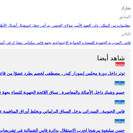
شارك
السابق
بتعليمات من الملك.. ولي العهد الأمير مولاي الحسن يترأس حفل استقبال أشبال الأ
التالي
فاس:المديرية الجهوية للصحة و الحماية الاجتماعية بجهة فاس مكناس تشارك في أشغال
شاهد أيضا
مجتمع
توتر داخل دورة مجلس إيموزار كندر.. مصطفى لخصم يطرد عضوًا من قاعة 
سياسة
حسم وشيك داخل الأصالة والمعاصرة.. سباق اللائحة الجهوية للنساء بج
سياسة
فاس الجنوبية.. السدراتي يدخل السباق البرلماني ويخلط أوراق المنافسة ع
سياسة
حسن سليغوة مرشحا لحزب الاستقلال بدائرة فاس الشمالية في تشريعيات 026