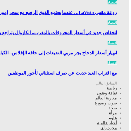
اقتصاد
روعة مقهى LaVista… عندما يجتمع الذوق الرفيع مع سحر إموزار كندر
اقتصاد
انخفاض جديد في أسعار المحروقات بالمغرب.. الكازوال يتراجع بـ97 سنتيماً والبنزين بـ46
اقتصاد
انهيار أسعار الدجاج يجر مربي الضيعات إلى حافة الإفلاس.. الكيلوغ
اقتصاد
مع اقتراب العيد حديث عن صرف استثنائي لأجور الموظفين
السابق
التالي
رياضة
تقافة وفنون
مغاربة العالم
صوت وصورة
صحة
مرأة
علوم
أخبار عالمية
مجرد رأي