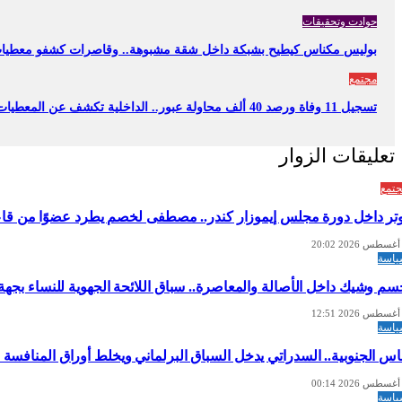
حوادت وتحقيقات
بوليس مكناس كيطيح بشبكة داخل شقة مشبوهة.. وقاصرات كشفو معطيا
مجتمع
تسجيل 11 وفاة ورصد 40 ألف محاولة عبور.. الداخلية تكشف عن المعطيات الرسمية لأحداث سبتة…
تعليقات الزوار
تمع
وتر داخل دورة مجلس إيموزار كندر.. مصطفى لخصم يطرد عضوًا من قاعة
اسة
سم وشيك داخل الأصالة والمعاصرة.. سباق اللائحة الجهوية للنساء ب
اسة
س الجنوبية.. السدراتي يدخل السباق البرلماني ويخلط أوراق المنافسة
اسة