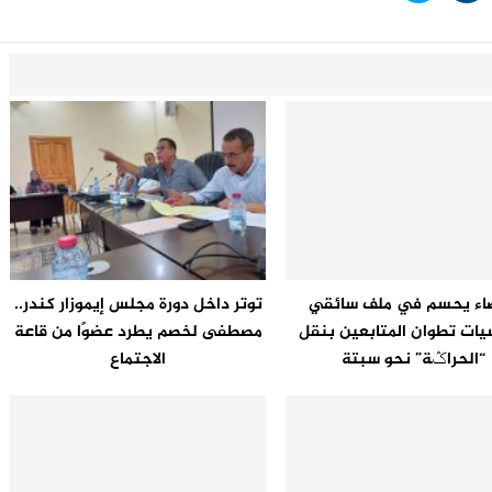
اء يحسم في ملف سائقي
توتر داخل دورة مجلس إيموزار كندر..
ات تطوان المتابعين بنقل
مصطفى لخصم يطرد عضوًا من قاعة
“الحراݣة” نحو سبتة
الاجتماع