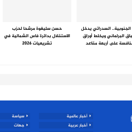
لجنوبية.. السدراتي يدخل
حسن سليغوة مرشحا لحزب
اق البرلماني ويخلط أوراق
الاستقلال بدائرة فاس الشمالية في
نافسة على أربعة مقاعد
تشريعيات 2026
أخبار عالمية
سياسة
أخبار عربية
جهات