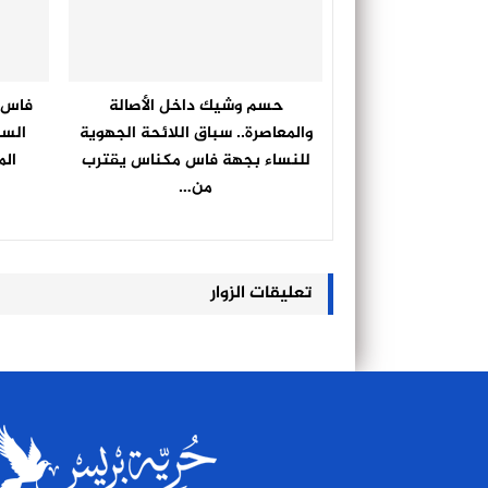
حسم وشيك داخل الأصالة
فاس ا
والمعاصرة.. سباق اللائحة الجهوية
السب
للنساء بجهة فاس مكناس يقترب
الم
من…
تعليقات الزوار