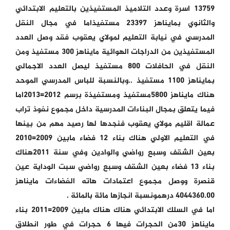
13759 اسرة وعدد التلاميذ المستفيذين بالتعليم الابتدائي
والثانوي بمايناهز 23397 مستفيذاما في مجال النقل
المدرسي في نيابة التعليم لمولاي يعقوب فقد وصل العدد
المستفيذين من الدراجات الهوائية مايناهز 300 مستفيذ ومن
النقل في الحافلات 800 مستفيذ ليصل العدد الاجمالي
بمايناهز 1100 مستفيذ ..وبالنسبة للباس المدرسي الموحد
هناك مايناهز 5800مستفيذ ومستفيذة برسم 2012=2013اما
فيما يتعلق بمجال البناءات المدرسية داخل مجموع نفوذ تراب
عمالة اقليم مولاي يعقوب فنجدها لها رصيد مهم من بينها
في التعليم الاولي هناك بناء 12 فضاء مابين 2009=2010
بعين الشقف وسبع رواضي والوادين وفي سنة 2011هناك
بناء 13 فضاء بعين الشقف وسبع رواضي سبت الوداية عين
قنصرة ووصل مجموع اعتمادات هاته الفضاءات مايناهز
4044360.00 درهمونسبة انجازها مائة بالمائة .
اما في السلك الابتدائي هناك هناك مابين 2009=2011 بناء
مايناهز 30من الحجرات فيها 6 حجرات في طور انطلاق