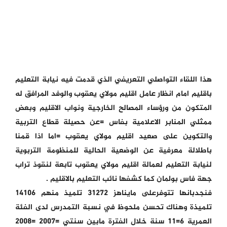
هذا اللقاء التواصلي التعريفي الذي قدمت فيه نيابة التعليم
باقليم امام انظار عامل اقليم مولاي يعقوب والوفد المرافق له
المتكون من ورؤساء المصالح الخارجية ونواب الاقليم وبعض
ممثلي المنابر الاعلامية بفاس =عن حصيلة قطاع التربية
والتكوين على صعيد اقليم مولاي يعقوب =اما اذا قمنا
باطلالة معرفية عن الوضعية الحالية للمنظومة التربوية
لنيابة التعليم لعمالة اقليم مولاي يعقوب تابعة لنقوذ تراب
جهة فاس بولمان كما كشفها نائب التعليم بالاقليم .
فنجدبانها تتوفرعلى مايناهز 31272 تلميذ منهم 14106
تلميذة وهناك تحسن ملحوظ في نسبة التمدرس لدى الفئة
العمرية 6=11 سنة خلال الفترة مابين سنتي =2007 =2008