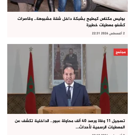
بوليس مكناس كيطيح بشبكة داخل شقة مشبوهة.. وقاصرات
كشفو معطيات خطيرة
2 أغسطس 2026 22:31
مجتمع
تسجيل 11 وفاة ورصد 40 ألف محاولة عبور.. الداخلية تكشف عن
المعطيات الرسمية لأحداث…