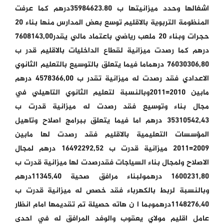
اشغالها وحدد ميزانيتها ب 35984623.80درهم كما عرفت
المنظومة التربوية بالاقليم توسع بعض المدارس منها بناء 20
حجرات وبناء 20 ملعب رياضي باعتماد مالي يقدر7608143,00
درهم كما رصدت ميزانية لقطاع الداخليات بالاقليم قدر ب
76030306,80 درهماما فيما يتعلق بالتوسيع بالتعليم الثانوي
الاعدادي فقد رصدت له ميزانية تقدر ب 4578366,00 درهم
مابين 2010=2011وبالنسبة لتعليم الثانوي التاهيلي في
مجال بناء وتوسيع فقد رصدت له ميزانية قدرت ب
35310542,43 درهم اما فيما يتعلق ببرامج اصلاح وتاهيل
المؤسسات التعليمية بالاقليم فقد رصدت لها مابين
2009=2011 ميزانية قدرت ب 16492292,52 درهم لمجال
الاصلاح ولمجال بناء السياجات فقدرصدت لها ميزانية قدرت ب
1600231,80 درهمولبناء مرافق صحية 11345,40درهم
وبالنسبة لربط بالكهرباء فقد خصص له ميزانية قدرت ب
1148276,40درهموبما ا ن هاته حصيلة تم تقديمها امام انظار
عامل اقليم مولاي يعقوب والوفد المرافق له في احدى