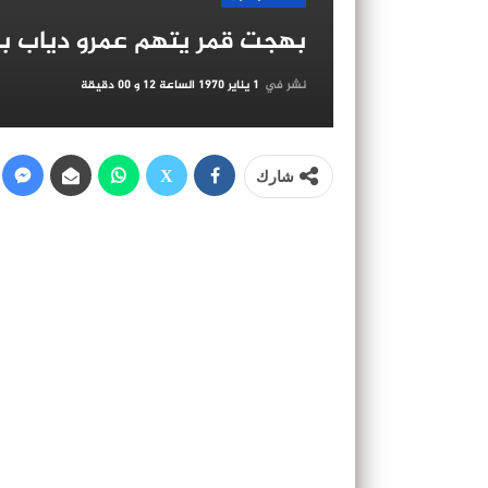
بهجت قمر يتهم عمرو دياب ببي
نشر في
1 يناير 1970 الساعة 12 و 00 دقيقة
شارك