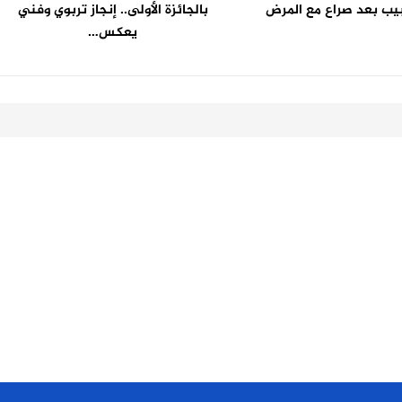
يب بعد صراع مع المرض
بالجائزة الأولى.. إنجاز تربوي وفني
يعكس…