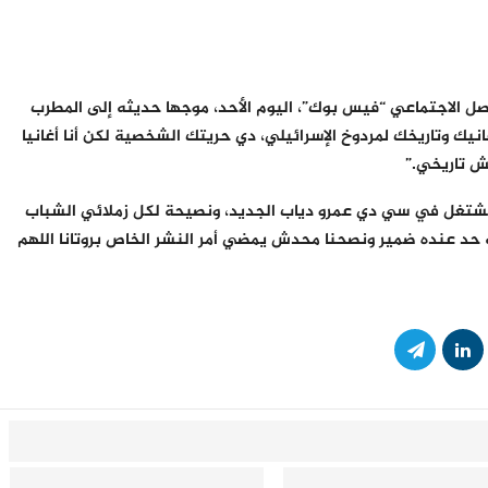
 الاجتماعي “فيس بوك”، اليوم الأحد، موجها حديثه إلى المطرب
انيك وتاريخك لمردوخ الإسرائيلي، دي حريتك الشخصية لكن أنا أغانيا
عش تاريخي.”
تغل في سي دي عمرو دياب الجديد، ونصيحة لكل زملائي الشباب
 حد عنده ضمير ونصحنا محدش يمضي أمر النشر الخاص بروتانا اللهم