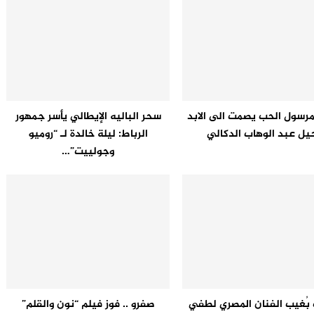
سول الحب يصمت الى الابد
سحر الباليه الإيطالي يأسر جمهور
يل عبد الوهاب الدكالي
الرباط: ليلة خالدة لـ “روميو
وجولييت”…
بُغيب الفنان المصري لطفي
صفرو .. فوز فيلم “نون والقلم”