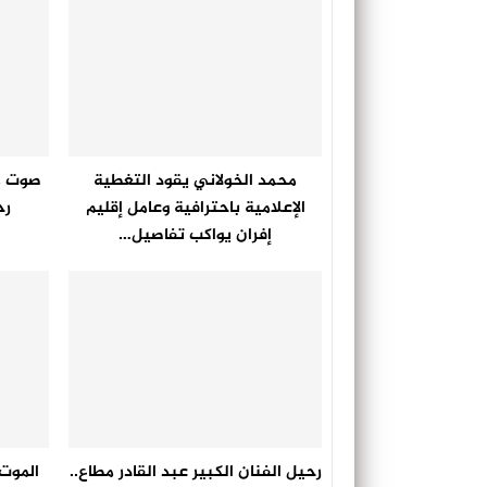
محمد الخولاني يقود التغطية
صوت مر
الإعلامية باحترافية وعامل إقليم
رح
إفران يواكب تفاصيل…
رحيل الفنان الكبير عبد القادر مطاع..
الموت 