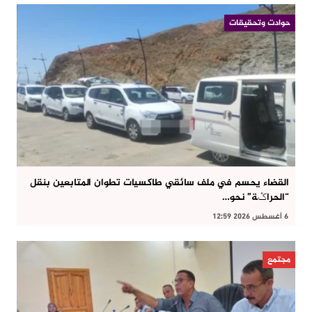
حوادت وتحقيقات
القضاء يحسم في ملف سائقي طاكسيات تطوان المتابعين بنقل
“الحراݣة” نحو…
6 أغسطس 2026 12:59
مجتمع