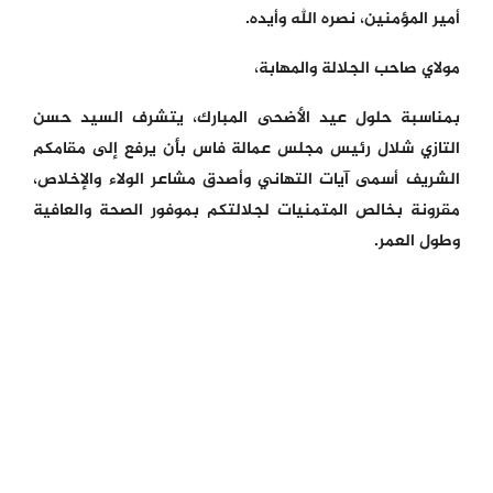
أمير المؤمنين، نصره الله وأيده.
مولاي صاحب الجلالة والمهابة،
بمناسبة حلول عيد الأضحى المبارك، يتشرف السيد حسن
التازي شلال رئيس مجلس عمالة فاس بأن يرفع إلى مقامكم
الشريف أسمى آيات التهاني وأصدق مشاعر الولاء والإخلاص،
مقرونة بخالص المتمنيات لجلالتكم بموفور الصحة والعافية
وطول العمر.