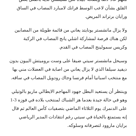
القلق بشأن لاعب الوسط فرانك لامبارد المصاب في الساق
ورايان برتراند المريض.
ولا يزال مانشستر يونايتد يعاني من قائمة طويلة من المصابين
لكن هناك فرصة لمشاركة اشلي يانج المصاب في الركبة
وكريس سمولينج المصاب في القدم.
وسيحل مانشستر سيتي ضيفا على وست بروميتش البيون بدون
ديفيد سيلفا الذي لا يزال يعاني من اصابة في العضلات مني بها
مع منتخب اسبانيا أمام فرنسا وجاك رودويل المصاب في ساقه.
وينتظر أن يستعيد البطل جهود المهاجم الايطالي ماريو بالوتيلي
وهو في حالة جيدة بعدما هز الشباك لمنتخب بلاده في فوزه 3-1
على الدنمرك يوم الثلاثاء الماضي بتصفيات كأس العالم ثم قال
إنه يستمتع بالحياة في سيتي رغم انتقادات المدير الرياضي
برايان ماروود لتصرفاته وسلوكه.