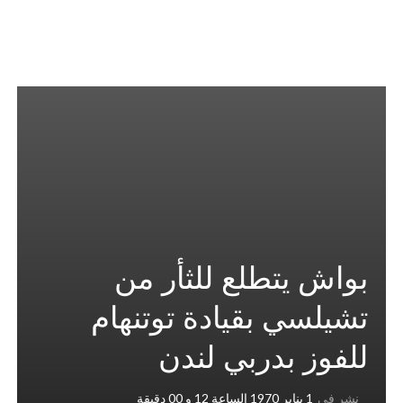
بواش يتطلع للثأر من
تشيلسي بقيادة توتنهام
للفوز بدربي لندن
نشر في
1 يناير 1970 الساعة 12 و 00 دقيقة