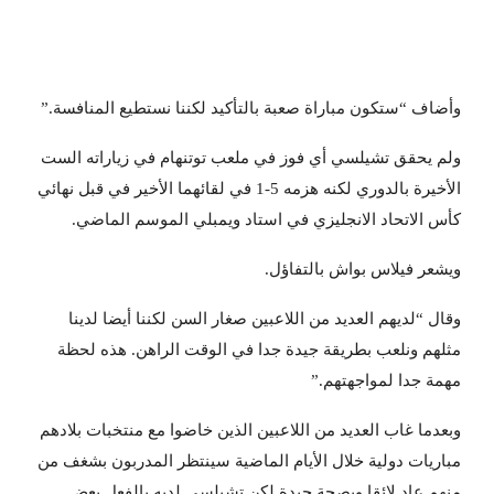
وأضاف “ستكون مباراة صعبة بالتأكيد لكننا نستطيع المنافسة.”
ولم يحقق تشيلسي أي فوز في ملعب توتنهام في زياراته الست
الأخيرة بالدوري لكنه هزمه 5-1 في لقائهما الأخير في قبل نهائي
كأس الاتحاد الانجليزي في استاد ويمبلي الموسم الماضي.
ويشعر فيلاس بواش بالتفاؤل.
وقال “لديهم العديد من اللاعبين صغار السن لكننا أيضا لدينا
مثلهم ونلعب بطريقة جيدة جدا في الوقت الراهن. هذه لحظة
مهمة جدا لمواجهتهم.”
وبعدما غاب العديد من اللاعبين الذين خاضوا مع منتخبات بلادهم
مباريات دولية خلال الأيام الماضية سينتظر المدربون بشغف من
منهم عاد لائقا وبصحة جيدة لكن تشيلسي لديه بالفعل بعض