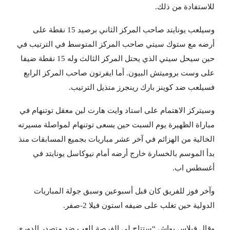
للاستفادة من ذلك.
وسيلعب يونايتد صاحب المركز الثاني برصيد 15 نقطة على
أرضه مع ستوك سيتي صاحب المركز المتوسط في الترتيب في
حين سيحل سيتي الذي يحتل المركز الثالث وله 15 نقطة ضيفا
على وست بروميتش البيون. أما ايفرتون صاحب المركز الرابع
فسيلعب ضد كوينز بارك رينجرز متذيل الترتيب.
وسيتركز الاهتمام على استاد وايت هارت لين معقل توتنهام في
مباراة الظهيرة يوم السبت حين يسعى توتنهام لمواصلة مسيرته
الخالية من الهزائم في آخر عشر مباريات بجميع المسابقات منذ
بدأ الموسم بالخسارة خارج أرضه أمام نيوكاسل يونايتد في
أغسطس اب.
وآخر فوز للفريق كان قبل أسبوعين وسبق جولة المباريات
الدولية حين تغلب على ضيفه استون فيلا 2-صفر.
وقال فيلاس بواش “ستتاح لي الفرصة للعب ضد متصدر الدوري