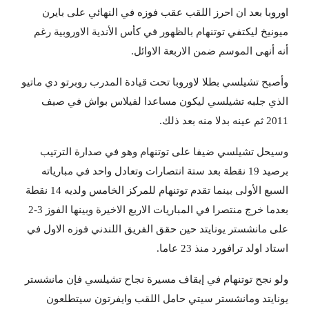
اوروبا بعد ان احرز اللقب عقب فوزه في النهائي على بايرن
ميونيخ ليكتفي توتنهام بالظهور في كأس الأندية الاوروبية رغم
أنه أنهى الموسم ضمن الاربعة الاوائل.
وأصبح تشيلسي بطلا لاوروبا تحت قيادة المدرب روبرتو دي ماتيو
الذي جلبه تشيلسي ليكون مساعدا لفيلاس بواش في صيف
2011 ثم عينه بدلا منه بعد ذلك.
وسيحل تشيلسي ضيفا على توتنهام وهو في صدارة الترتيب
برصيد 19 نقطة بعد ستة انتصارات وتعادل واحد في مبارياته
السبع الأولى بينما تقدم توتنهام للمركز الخامس ولديه 14 نقطة
بعدما خرج منتصرا في المباريات الاربع الاخيرة وبينها الفوز 3-2
على مانشستر يونايتد حين حقق الفريق اللندني فوزه الاول في
استاد اولد ترافورد منذ 23 عاما.
ولو نجح توتنهام في إيقاف مسيرة نجاح تشيلسي فإن مانشستر
يونايتد ومانشستر سيتي حامل اللقب وايفرتون سيتطلعون