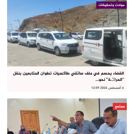
حوادت وتحقيقات
القضاء يحسم في ملف سائقي طاكسيات تطوان المتابعين بنقل
“الحراݣة” نحو…
6 أغسطس 2026 12:59
مجتمع