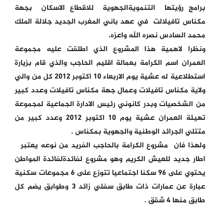
برامج رؤيتها التنمويةالجهوية للاقطاع الاسكان بجهة
مكناس تافيلالت في عهد باني المغرب الجديد جلالة الملك
محمد السادس نصره الله واعزه.
ونظرا لاهمية هذا المشروع الذي اطلقت عليه مجموعة
العمران اسم الكرامة بعمالة اقليم الحاجب والذي قام بزيارة
استطلاعية له عشية يوم الاربعاء 10 اكتوبر 2012 كل من والي
ولاية مكناس تافيلات وعمال جهة مكناس تافيلات وعدد كبير
من الشخصيات وبدر كانوني رئيس الادارة الجماعية لمجموعة
تهيئة العمران عشية يوم 10 اكتوبر 2012 وعدد كبير من
متتلي الجرائد الوطنية والجهوية بمكناس .
ولهذا فان مشروع الكرامة بالحاجب الفريد من نوعه يعتبر
اطار جديد للعيش الكريم وهو مشروع لفائدةلفائدة المواطن
يحتوي على 96 سكنا اجتماعيا تتوزع على 6 مجموعات سكنية
عبارة عن عمارات ذات طابق سفلي زائد 3 وطوابق يضم كل
طابق منها 4 شقق .