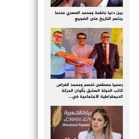
بين دنيا باطمة ومحمد العسري عندما
ينتصر التاريخ على الضجيج
رسميا مصطفى لخصم ومحمد الغراس
كاتب الدولة السابق بألوان الحركة
الديمقراطية الاجتماعية في…