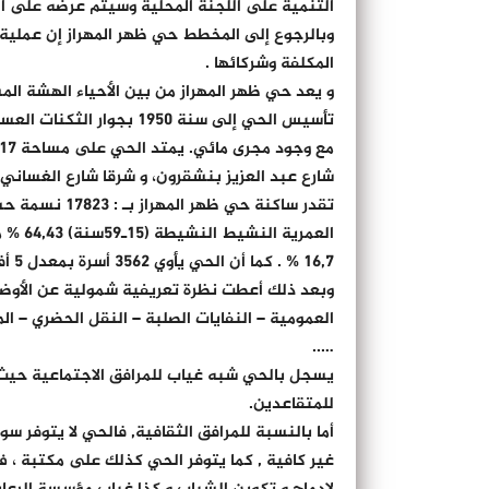
التنمية على اللجنة المحلية وسيتم عرضه على اللجنة الإقليمية في 2 اكتو
المكلفة وشركائها .
و يعد حي ظهر المهراز من بين الأحياء الهشة المس
تأسيس الحي إلى سنة 1950 
شارع عبد العزيز بنشقرون، و شرقا شارع الغساني
العمر
16,7 % . كما أن الحي يأوي 3562 أسرة بمعدل 5 أفراد في الأسرة الواحدة.
وبعد ذلك أعطت نظرة تعريفية شمولية عن الأوضاع ا
العمومية – النفايات الصلبة – النقل الحضري – الم
…..
يسجل بالحي شبه غياب للمرافق الاجتماعية حيث
للمتقاعدين.
أما بالنسبة للمرافق الثقافية, فالحي لا يتوفر 
غير كافية , كما يتوفر الحي كذلك على مكتبة ، ف