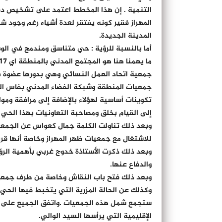
المهراز فقير كونه يفتقر لعدة أشياء رغم وجود 
المدينة الجديدة.
أما بالنسبة للرؤية : حي متناسق ومندمج في الوس
جمعية اتحاد العمل النسائي وهي بدورها عضوة 
جمعيات المنطقة وشبكة الفضاء المدني بفاس ال
تكوينات أساسية لهؤلاء بالإضافة إلى مرافقة وموا
إلى القيام بخلق ومصاحبة التعاونيات بهذا الحي .
وبعد ذلك تناولت الكلمة جمال كعواس عن الجمعية
للاشتغال مع جمعيات ظهر المهراز وخاصة أنها قر
وبعد ذلك ذكرت الأستاذة خدوج غربي بأهمية الرؤ
والدفاع عنها.
وبعد ذلك فتح باب النقاش وخاصة من طرف جمعي
وكذلك عن الحالة المزرية التي يتخبط فيها الحي 
ستجمع شمل هذه الجمعيات .واتفق الجميع على أ
الإقليمية التي يرأسها السيد الوالي.