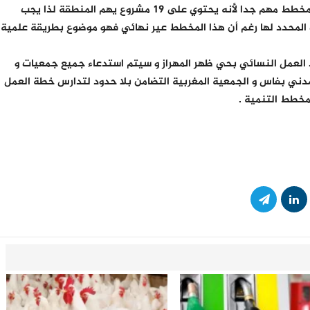
وفي الأخير أكدت الأستاذة أمينة مكدود أن هذا المخطط مهم جدا لأنه يحتوي على 19 مشروع يهم المنطقة لذا يجب
 المحدد لها رغم أن هذا المخطط عير نهائي فهو موضوع بطريقة علمية
د العمل النسائي بحي ظهر المهراز و سيتم استدعاء جميع جمعيات و
لمدني بفاس و الجمعية المغربية التضامن بلا حدود لتدارس خطة العمل
مخطط التنمية .