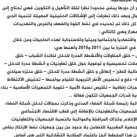
 الاجتماعية.
 17 جمعية و 7 وداديات ، غير أن دورها يبقى محدودا نظرا لقلة التأهيل و التكوين, فهي تحتاج إلى
بال وبعد ذلك تطرقت إلى الإشكالات الحقيقية المعيقة لتنمية الحي
 كل ذلك تم تحديده في نقط القوة والضعف والفرص والتهديدات
راز وهي كالتالي :
تصاديا واجتماعيا وبيئيا وللاستجابة لهذه الحاجيات ومن خلال
 – خلق المقاولات والأنشطة المدرة للدخل لفائدة الشباب – خلق
حملات تحسيسية و توعوية حول خلق تعاونيات و أنشطة مدرة للدخل –
ئية للطرز – إنعاش و خلق أنشطة مدرة للدخل – خلق منتزه سياحي
ية- دفع و تحسيس الأطر التربوية للقيام بواجبها – تخفيض الاكتظاظ
جرات إضافية – تقليص نسبة الأمية – تقوية التجهيزات الأساسية – بناء
وية قدرات الجمعيات لتكون فعالة …
نائبة رئيسة شبكة الفضاء المدني وذكرت بمجالات تدخل شبكة الفضاء
جمعيات والتعاونيات بالإضافة إلى قطب الاقتصاد الاجتماعي
علام, وكذاك المرافقة والمواكبة بالنسبة للجمعيات والتعاونيات
عية المغربية للتضامن بلا حدود من بين جمعيات نقط الارتكاز بفاس
ن هذا المخطط أنجز باعتماد المقاربة التشاركية التي هي أساس