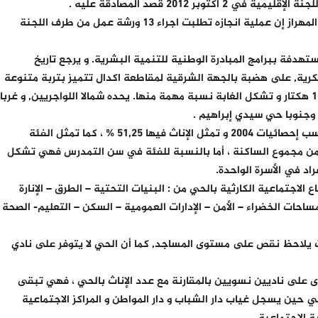
بر 2012 قصد المصادقة عليه .
وبالرجوع إلى المخطط حي ظهر المهراز إن عمليةالمهراز إن عملية انجازه تطلبت اجراء 13 ورشة عمل من طرف اللجنة
تهدفة ببرامج المبادرة الوطنية للتنمية البشرية. و يرجع تاريخ
بجوار الثكنات العسكرية, على هضبة بالجهة الشرقية لمقاطعة اكدال تتميز بتربة متنوعة
مع وجود مجرى مائي. يمتد الحي على مساحة 117 هكتار و تشكل الغابة نسبة مهمة منها. يحده شمالا اللواجريين, و غربا
 وجنوبا حي سيدي إبراهيم .
تقدر ساكنة حي ظهر المهراز بـ : 17823 نسمة حسب إحصائيات 2004 و تمثل الإناث فيها 51,25 % ، كما تمثل الفئة
ية النشيط النشيطة (15ـ59سنة) 64,43 % من مجموع الساكنة ، أما بالنسبة للفئة في سن التمدرس فهي تشكل
لاجتماعية الكارثية بالحي من : البنيات التحتية – الطرق – الإنارة
ساحات الخضراء – الأمن – الإدارات العمومية – السكن – التعليم- الصحة
 يلاحظ نقص على مستوى المساجد, كما أن الحي لا يتوفر على نادي
سوى على ناديين نسويين بالمقارنة مع عدد الإناث بالحي ، فهي تبقى
ي حين يسجل غياب دار الشباب و دار المواطن و المراكز الاجتماعية