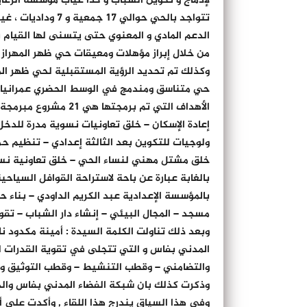
لإدماج و تكوين الشباب و كذا غياب مؤسسة الرعاية
تتواجد بالحي حوالي
الدعم المادي و المعنوي حتى يتسنى لها القيام 
من خلال إبراز مؤهلات ومعيقات حي ظهر المهراز
وكذلك تم تحديد الرؤية المستقبلية لحي ظهر المه
حي متناسق ومندمج في الوسط الحضري عمرانيا واق
الأهداف التي تم برمجتها هي 21 مشروع مبرمجة في الفترة ما بين 2011 و2015 وأهمها هي:
إعادة الإسكان – خلق تعاونيات نسوية مدرة للدخل
ولوجيات للتكوين بعد الثالثة إعدادي – تنظيم 
خلق مشتل مهني لنساء الحي – خلق تعاونية نسا
بالغابة عبارة عن باحة لاستراحة القوافل السياح
بالمؤسسة الإعدادية عبد الكريم الداودي – بناء ح
مسجد – المجال البيئي – إنشاء دار الشباب – تق
وبعد ذلك تناولت الكلمة السيدة : أمينة مكدود 
المدني بفاس و التي تتجلى في تقوية القدرات لل
والتضامني – وقطب التنشيط – وقطب التوثيق والإ
وذكرت كذلك بان شبكة الفضاء المدني بفاس والجم
وفي هذا السياق يندرج هذا اللقاء , وأكدت على أ