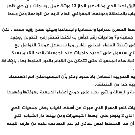
التنمية . إن هذا المخطط اعتمد على تشخيص دقيق لهذا الحي وذلك عبر انجاز 13 ورشة عمل , وسجلت بان حي ظهر
شباب بالمنطقة وموقعها الجغرافي الهام قربه من الجامعة ومن وسط
ط الحضري عمرانيا واقتصاديا واجتماعيا وبيئيا فهي رؤية مهمة , لكن
ما يهمنا هنا هو المجتمع المدني بالمنطقة اي 17 جمعية و7 وداديات رقم لابأس به لكنها تفتقر إلى التكوين ووجود
في شبكة الفضاء المدني بفاس مما سيسهل عملية التواصل مع
تي ستعمل على تحديد حاجيات هذه الجمعيات قصد القيام بعدة
كبة هذه الجمعيات حتى تتمكن من القيام بالدور المنوط بها , بالإضافة
 المغربية التضامن بلا حدود وذكر بأن الجمعيةعلى اتم الاستعداد
يبة جدا من المنطقة.
ية والرسالة والتي يجب على جميع أعضاء الجمعية معرفتها وفهمها
ات ظهر المهراز التي عبرت عن أسفها لغياب بعض جمعيات الحي
الذي لا يتوفر على ابسط التجهيزات ومن بينها دار الشباب التي
ن هذا المخطط ليس نهائي لم تتم المصادقة عليه من طرف اللجنة