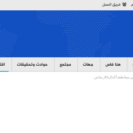
م
فريق العمل
هنا فاس
جهات
مجتمع
حوادت وتحقيقات
اقت
اطعة أكدالâ€ژ بفاس