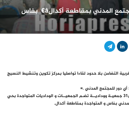
ع المدني بمقاطعة أكدالâ€ژ بفاس
ية التضامن بلا حدود لقاءا تواصليا بمركز تكوين وتنشيط النسيج
أي دور للمجتمع المدني .=
حضـر هذا اللقــاء 54 مشــارك ومشاركـة يمثلــون31 جمعيـة ووداديــة تضـم الجمعيــات و الوداديات المتواجدة بحي
لمدني بفاس و المتواجدة بمقاطعة أكدال.