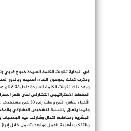
في البداية تناولت الكلمة السيدة خدوج غربي رئ
وذكرت كذلك بموضوع اللقاء، أهميته وبالدور المنو
وبعد ذلك تناولت الكلمة السيدة : لطيفة غنام 
المخطط الاستراتيجي التشاركي لحي ظهر المهراز.
الأحياء بفاس التي وصلت إلى 30 حي مستهدف , وبالنسبة لمقاطعة اكدال هناك دوار الجيني وحي ظهر المهراز.
وفيما يتعلق بالنسبة لتشخيص التشاركي والمخطط 
البشرية ومقاطعة اكدال وشاركت فيه الجمعيات و
والتذكير بأهمية العمل ومنهجيته من خلال إبرا