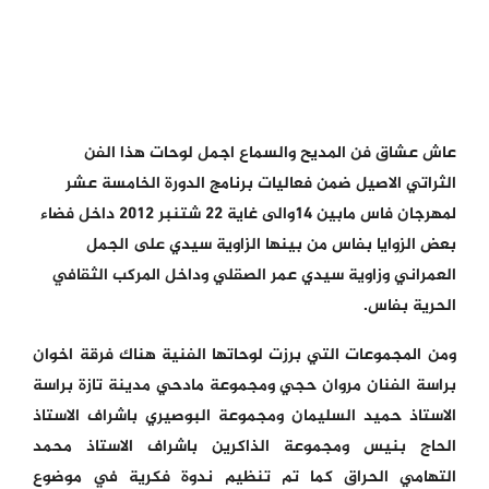
عاش عشاق فن المديح والسماع اجمل لوحات هذا الفن
الثراتي الاصيل ضمن فعاليات برنامج الدورة الخامسة عشر
لمهرجان فاس مابين 14والى غاية 22 شتنبر 2012 داخل فضاء
بعض الزوايا بفاس من بينها الزاوية سيدي على الجمل
العمراني وزاوية سيدي عمر الصقلي وداخل المركب الثقافي
الحرية بفاس.
ومن المجموعات التي برزت لوحاتها الفنية هناك فرقة اخوان
براسة الفنان مروان حجي ومجموعة مادحي مدينة تازة براسة
الاستاذ حميد السليمان ومجموعة البوصيري باشراف الاستاذ
الحاج بنيس ومجموعة الذاكرين باشراف الاستاذ محمد
التهامي الحراق كما تم تنظيم ندوة فكرية في موضوع