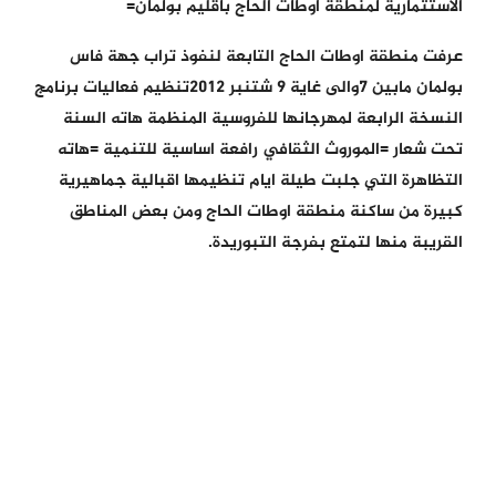
الاسثتمارية لمنطقة اوطات الحاج باقليم بولمان=
عرفت منطقة اوطات الحاج التابعة لنفوذ تراب جهة فاس
بولمان مابين 7والى غاية 9 شتنبر 2012تنظيم فعاليات برنامج
النسخة الرابعة لمهرجانها للفروسية المنظمة هاته السنة
تحت شعار =الموروث الثقافي رافعة اساسية للتنمية =هاته
التظاهرة التي جلبت طيلة ايام تنظيمها اقبالية جماهيرية
كبيرة من ساكنة منطقة اوطات الحاج ومن بعض المناطق
القريبة منها لتمتع بفرجة التبوريدة.