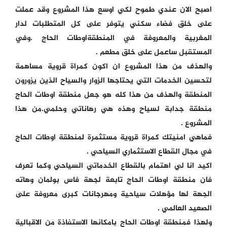
اصبح الان عندي طموح لكي اوسع هذا المشروع وقد عملت
على خلق فضاء سكني يتوفر على كل المتطلبات لدار
المغربية والمعروفة في المنطقةاوطات الحاج .وفي
المستقبل ساعمل على خلق مطعم .
والهذف من هذا المشروع ان اكون كمراة قروية مساهمة
لتحسين الخدمات التي يحتاجها الزوار والسياح الذين يزورون
المنطقة والهذف من هذا كله هو جعل منطقة اوطات الحاج
منطقة جدابة لسياح وهذه هي رهاناتي وحلمي.من هذا
المشروع .
فماهي امنيتك كمراة قروية مستثمرة لمنطقة اوطات الحاج
في مجال القطاع الاستثماري السياحي .
اكيد انا لي اهتمام بالقطاع الخدماتي السياحي وكما تعرف
فان منطقة اوطات الحاج تابعة لجهة فاس بولمان وهاته
الجهة لها مؤهلات سياحية ومهرجانات كبرى معروفة على
الصعيد العالمي .
ولهذا فمنطقة اوطات الحاج بامكانها الاستفاذة من الاقبالية