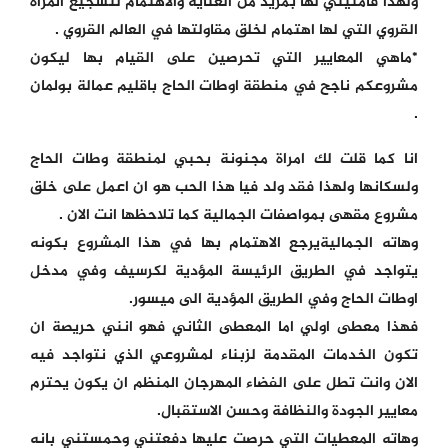
ولهذا فامنيتي لها بمزيد من العناية والاهتمام لتشجيع المراة
القروي التي لها اهتمام لخلق مقاولتها في العالم القروي .
*ماهي المعايير التي تحرصين على القيام بها ليكون
مشروعكم ناجح في منطقة اوطات الحاج باقليم عمالة بولمان
.
انا كما قلت لك امراة مجنونة بحبي لمنطقة وطات الحاج
ولسكانها ولهذا فقد ولد فيا هذا الحب هو ان اعمل على خلق
مشروع مقهى بمواصفات الجمالية كما تلاحظها انت الان .
وهاته الجماليةيرجع الاهتمام بها في هذا المشروع بكونه
يتواجد في الطريق الرئيسة المؤدية لكرسيف وفي مدخل
اوطات الحاج وفي الطريق المؤدية الى ميسور.
فهذا معطى اولي اما المعطى الثاني فهو انني حريصة ان
تكون الخدمات المقدمة لزبناء لمشروعي الذي نتواجد فيه
الان وانت تطل على الفضاء المهرجان المنظم ان يكون يحترم
معايير الجودة والنظافة وحسن الاستقبال.
وهاته المعطيات التي حرصت عليها دفعتني وحمستني بانه