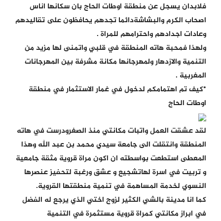
فلابدان يسجل عن منطقة اوطات الحاج بان سكانها اناس
اصحاب الكرم والبشاشةدائما تجدهم يحافظون على تقاليدهم
وعادات اجدادهم واحترامهم للمراة .
ولهذا فمحبة هاته المنطقة في قلبي واتمنى لها مزيد من
التنمية والازدهار ولمهرجانها مكانة مشرفة بين المهرجانات
المغربية .
*كيف تم اهتمامكم لدخول في غمار الاستثمار في منطقة
اوطات الحاج
لقد عشقت العمل واتبات مكانتي منذ الصغرودرست في هاته
المنطقة وانتقلت الى جامعة سيدي محمد بن عبد الله وهذا
المعطى استطعت بواسطته ان اكون مراة قروية مثقة جامعية
و تربيت في اسرة لهاتشجيع و عشق ورغبة لتحفيز عنصرها
النسوي لخدمة المساهمة في تنمية منطقتها القروية.
كما انا مدينة بالشي الكثير لزوج اختي الذي يرجع له الفضل
في ابراز مكانتي كمراة قروية مستثمرة في التنمية