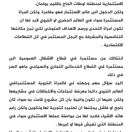
الاسثتمارية لمنطقة اوطات الحاج باقليم بولمان.
ولكن الدخول الى عالم الاستثمار فهو مغامرة .ولكن المراة
المستثمرة سواء في العالم الحضري او القروي لابد لها ان
تكون امراة التحدى ورسم الاهذاف المتوخى لكي تبرز مكانتها
التنافسية والمشرفة مع الرجل المستثمر في كل القطاعات
الاقتصادية .
انتقالك من مسثتمرة في قطاع الاشغال العمومية الى
مستثمرة في القطاع الخدماتي التجاري والسياحي ماهو السر
في ذلك
اكيد سؤال مهم وجهته لي فالمراة القروية المسثتمرةفي
العالم القروي دائما معرضة لنجاحات والاخفاقات في مشاريعها
ولكن عليها ان تكون واعية بان كل مشروع قامت به سواء كان
ناجح او فاشل يمكنها ان تعتبره كتجربة لها وتكوين ولكن رغم
هاته الاشياء فلابد لها من مواصلة عملها الاستثماري سواء في
المنطقة التي تعيش فيها او غيرها .