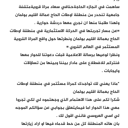
ساهمت في انجازه الحاجةحنافي سعاد مراة قرويةمتقفة
جامعية تنحدر من منطقة اوطات الحاج عمالة اقليم بولمان
ولهذا طلبنا منها ان نجري معها دردشة حوارية .
=عن مسار تجربتها في الحركة الاستثمارية في منطقة اوطات
الحاج بعمالة اقليم بولمان ونطرتها حول واقع المراة القروية
المستثمر في العالم القروي =
ونظرا لوعيها برسالة الاعلامية قبلت دعوتنا للحوار معها
فنتركم للاضطلاع على مادار بيننا وبينها من تساؤلات
وايجابات .
*ماذا يعني لك تواجدك كمراة مسثتمر في منطقة اوطات
الحاج بعمالة اقليم بولمان
شكرا لكم على هذا الاهتمام الذي وجهتموه لي لكي تجروا
معي هذا الحوار اما فيمايتعلق بجوابي عن سؤالكم الموجه
لي اسي العروسي فانني اقول لك .
بان هاته المنطقة كل من حط قدماه فيها او اراد زيارتها