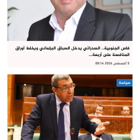
فاس الجنوبية.. السدراتي يدخل السباق البرلماني ويخلط أوراق
المنافسة على أربعة…
5 أغسطس 2026 00:14
سياسة