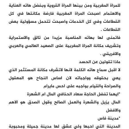
للمراة المغربية ومن بينها المراة القروية وبفضل هاته العناية
والاهتمام اصبحت المراة المغربية فارضة مكانتها في كل
القطاعات وفي كل الخدمات واصبحت تتحمل مسؤولية بعض
القطاعات .
فاتمنى لها بهاته المناسبة مزيدا من تالق والاستمراية
وتشريف مكانة المراة المغربية على الصعيد العالمي والعربي
والافريقي .
ماذا تقولين عن الحسد
لا اقبل سماع هاته الكلمة لانها لاتشرف مكانة المستثمر الذي
يعي بحقوقه وواجباته لان اساس النجاح هو المعقول
والصراحة والقيام بواجبه على احس مايرام
*ايهما تفضل الحاجة سعاد الحنافي المال ام الشهرة
المال يزيل والشهرة والعمل الصالح وقول الصدق هو الاهم
والافضل
*مدينة فاس
المدينة التي احبها ولي عشق لها مدينة جميلة ومحبوبة