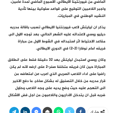
الماضي من فيورنتينا الايطالي، الاسبوع الماضي لمدة عامين،
واجبر اللاعبين التوقيع على قواعد سلوكية بينها تأدية
النشيد الوطني في المباريات.
يذكر ان ليايتش لاعب فيورنتنيا الايطالي تسبب باقالة مدربه
ديليو روسي لاعتدائه عليه الشهر الحالي، بعد توجه الاول الى
مقاعد الاحتياط اثر استبداله في الشوط الاول من مباراة
فريقه امام نوفارا (2-2) في الدوري الايطالي.
وكان روسي استبدل ليايتش بعد 32 دقيقة فقط على انطلاق
المباراة حين كان فريقه متخلفا صفر-2 على ارضه لانه لم يكن
راضيا على اداء اللاعب الصربي الذي اعرب عن امتعاضه من
قرار مدربه من خلال التصفيق له بشكل ساخر، ما دفع الاخير
الى التهجم عليه حيث وضع يديه على وجه اللاعب وحاول
ضربه قبل ان يتدخل الاداريون واللاعبون من اجل فض الاشكال
شارك