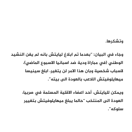
وتشكرها.
وجاء في البيان: “بعدما تم ابلاغ ليايتش بانه لم يغن النشيد
الوطني (في مباراة ودية ضد اسبانيا الاسبوع الماضي)،
لاسباب شخصية وبان هذا الامر لن يتغير، ابلغ سينيسا
ميهايلوفيتش اللاعب بالعودة الى بيته”.
ويمكن لليايتش، أحد اعضاء الاقلية المسلمة في صربيا،
العودة الى المنتخب “حالما يبلغ ميهايلوفيتش بتغيير
سلوكه”.