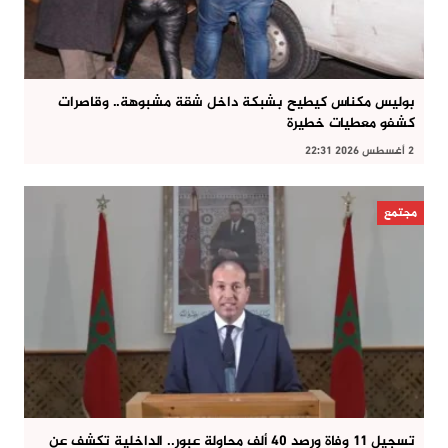
بوليس مكناس كيطيح بشبكة داخل شقة مشبوهة.. وقاصرات
كشفو معطيات خطيرة
2 أغسطس 2026 22:31
مجتمع
تسجيل 11 وفاة ورصد 40 ألف محاولة عبور.. الداخلية تكشف عن