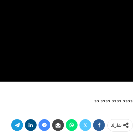
???? ???? ???? ??
شارك