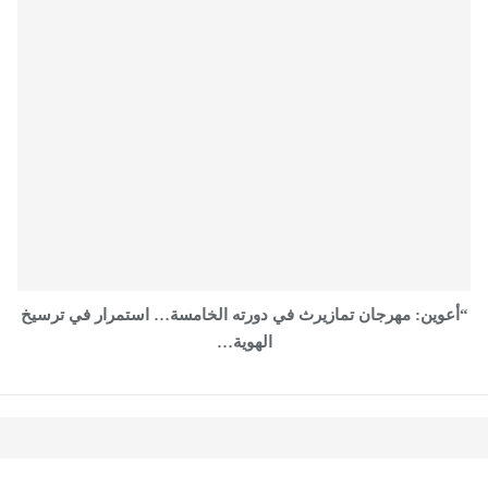
“أعوين: مهرجان تمازيرث في دورته الخامسة… استمرار في ترسيخ
الهوية…