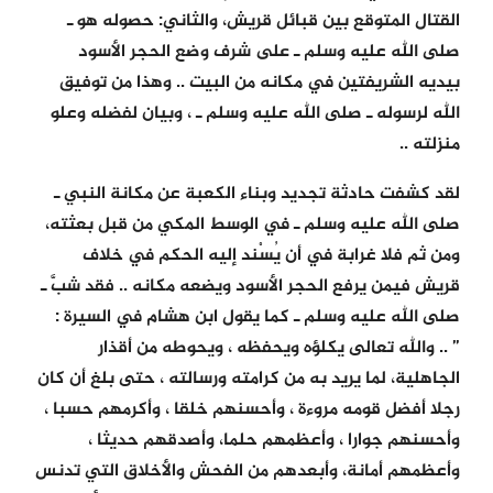
القتال المتوقع بين قبائل قريش، والثاني: حصوله هو ـ
صلى الله عليه وسلم ـ على شرف وضع الحجر الأسود
بيديه الشريفتين في مكانه من البيت .. وهذا من توفيق
الله لرسوله ـ صلى الله عليه وسلم ـ ، وبيان لفضله وعلو
منزلته ..
لقد كشفت حادثة تجديد وبناء الكعبة عن مكانة النبي ـ
صلى الله عليه وسلم ـ في الوسط المكي من قبل بعثته،
ومن ثم فلا غرابة في أن يُسْند إليه الحكم في خلاف
قريش فيمن يرفع الحجر الأسود ويضعه مكانه .. فقد شبَّ ـ
صلى الله عليه وسلم ـ كما يقول ابن هشام في السيرة :
” .. والله تعالى يكلؤه ويحفظه ، ويحوطه من أقذار
الجاهلية، لما يريد به من كرامته ورسالته ، حتى بلغ أن كان
رجلا أفضل قومه مروءة ، وأحسنهم خلقا ، وأكرمهم حسبا ،
وأحسنهم جوارا ، وأعظمهم حلما، وأصدقهم حديثا ،
وأعظمهم أمانة، وأبعدهم من الفحش والأخلاق التي تدنس