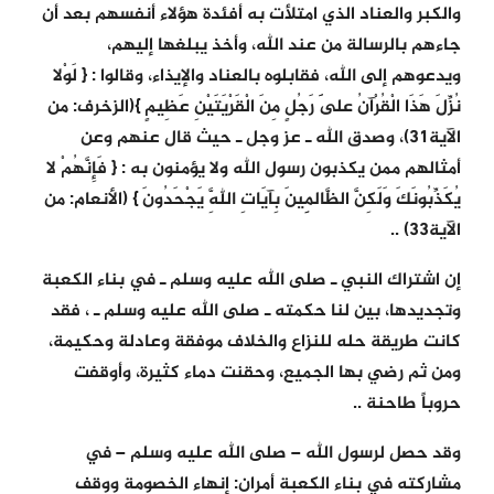
والكبر والعناد الذي امتلأت به أفئدة هؤلاء أنفسهم بعد أن
جاءهم بالرسالة من عند الله، وأخذ يبلغها إليهم،
ويدعوهم إلى الله، فقابلوه بالعناد والإيذاء، وقالوا : { لَوْلا
نُزِّلَ هَذَا الْقُرْآنُ عَلَى رَجُلٍ مِنَ الْقَرْيَتَيْنِ عَظِيمٍ }(الزخرف: من
الآية31)، وصدق الله ـ عز وجل ـ حيث قال عنهم وعن
أمثالهم ممن يكذبون رسول الله ولا يؤمنون به : { فَإِنَّهُمْ لا
يُكَذِّبُونَكَ وَلَكِنَّ الظَّالِمِينَ بِآيَاتِ اللَّهِ يَجْحَدُونَ } (الأنعام: من
الآية33) ..
إن اشتراك النبي ـ صلى الله عليه وسلم ـ في بناء الكعبة
وتجديدها، بين لنا حكمته ـ صلى الله عليه وسلم ـ ، فقد
كانت طريقة حله للنزاع والخلاف موفقة وعادلة وحكيمة،
ومن ثم رضي بها الجميع، وحقنت دماء كثيرة، وأوقفت
حروباً طاحنة ..
وقد حصل لرسول الله – صلى الله عليه وسلم – في
مشاركته في بناء الكعبة أمران: إنهاء الخصومة ووقف