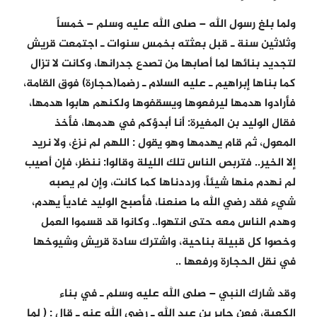
ولما بلغ رسول الله – صلى الله عليه وسلم – خمساً
وثلاثين سنة ـ قبل بعثته بخمس سنوات ـ اجتمعت قريش
لتجديد بنائها لما أصابها من تصدع جدرانها، وكانت لا تزال
كما بناها إبراهيم ـ عليه السلام ـ رضما(حجارة) فوق القامة،
فأرادوا هدمها ليرفعوها ويسقفوها ولكنهم هابوا هدمها،
فقال الوليد بن المغيرة: أنا أبدؤكم في هدمها، فأخذ
المعول، ثم قام يهدمها وهو يقول : اللهم لم نزغ، ولا نريد
إلا الخير.. فتربص الناس تلك الليلة وقالوا: ننظر، فإن أصيب
لم نهدم منها شيئاً، ورددناها كما كانت، وإن لم يصبه
شيء فقد رضي الله ما صنعنا، فأصبح الوليد غادياً يهدم،
وهدم الناس معه حتى انتهوا.. وكانوا قد قسموا العمل
وخصوا كل قبيلة بناحية، واشترك سادة قريش وشيوخها
في نقل الحجارة ورفعها ..
وقد شارك النبي – صلى الله عليه وسلم ـ في بناء
الكعبة، فعن جابر بن عبد الله ـ رضي الله عنه ـ قال : ( لما