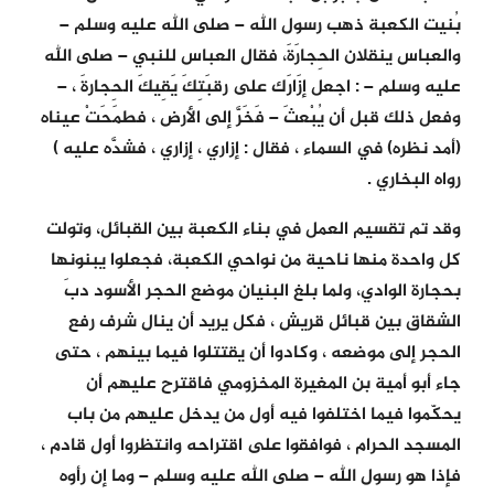
بُنيت الكعبة ذهب رسول الله – صلى الله عليه وسلم –
والعباس ينقلان الحِجارَةَ، فقال العباس للنبي – صلى الله
عليه وسلم – : اجعل إزَارَك على رقبَتِكَ يَقِيكَ الحِجارةَ ، –
وفعل ذلك قبل أن يُبْعثَ – فَخَرَّ إلى الأرض ، فطمَحَتْ عيناه
(أمد نظره) في السماء ، فقال : إزاري ، إزاري ، فشدَّه عليه )
رواه البخاري .
وقد تم تقسيم العمل في بناء الكعبة بين القبائل، وتولت
كل واحدة منها ناحية من نواحي الكعبة، فجعلوا يبنونها
بحجارة الوادي، ولما بلغ البنيان موضع الحجر الأسود دبَ
الشقاق بين قبائل قريش ، فكل يريد أن ينال شرف رفع
الحجر إلى موضعه ، وكادوا أن يقتتلوا فيما بينهم ، حتى
جاء أبو أمية بن المغيرة المخزومي فاقترح عليهم أن
يحكّموا فيما اختلفوا فيه أول من يدخل عليهم من باب
المسجد الحرام ، فوافقوا على اقتراحه وانتظروا أول قادم ،
فإذا هو رسول الله – صلى الله عليه وسلم – وما إن رأوه