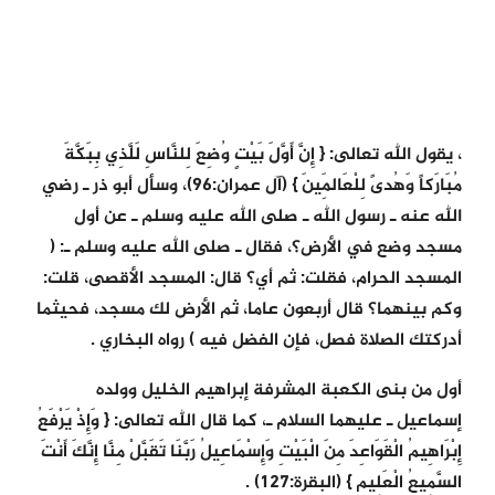
، يقول الله تعالى: { إِنَّ أَوَّلَ بَيْتٍ وُضِعَ لِلنَّاسِ لَلَّذِي بِبَكَّةَ
مُبَارَكاً وَهُدىً لِلْعَالَمِينَ } (آل عمران:96)، وسأل أبو ذر ـ رضي
الله عنه ـ رسول الله ـ صلى الله عليه وسلم ـ عن أول
مسجد وضع في الأرض؟، فقال ـ صلى الله عليه وسلم ـ: (
المسجد الحرام، فقلت: ثم أي؟ قال: المسجد الأقصى، قلت:
وكم بينهما؟ قال أربعون عاما، ثم الأرض لك مسجد، فحيثما
أدركتك الصلاة فصل، فإن الفضل فيه ) رواه البخاري .
أول من بنى الكعبة المشرفة إبراهيم الخليل وولده
إسماعيل ـ عليهما السلام ـ، كما قال الله تعالى: { وَإِذْ يَرْفَعُ
إِبْرَاهِيمُ الْقَوَاعِدَ مِنَ الْبَيْتِ وَإِسْمَاعِيلُ رَبَّنَا تَقَبَّلْ مِنَّا إِنَّكَ أَنْتَ
السَّمِيعُ الْعَلِيم } (البقرة:127) .