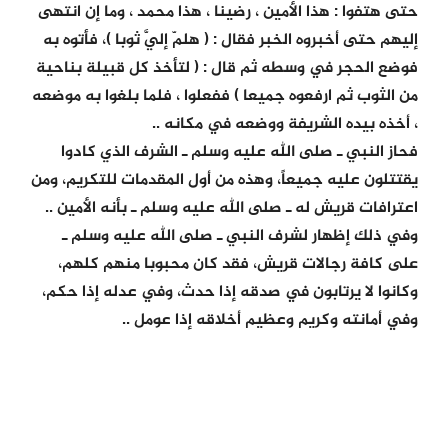
حتى هتفوا : هذا الأمين ، رضينا ، هذا محمد ، وما إن انتهى
إليهم حتى أخبروه الخبر فقال : ( هلمّ إليَّ ثوبا )، فأتوه به
فوضع الحجر في وسطه ثم قال : ( لتأخذ كل قبيلة بناحية
من الثوب ثم ارفعوه جميعا ) ففعلوا ، فلما بلغوا به موضعه
، أخذه بيده الشريفة ووضعه في مكانه ..
فحاز النبي ـ صلى الله عليه وسلم ـ الشرف الذي كادوا
يقتتلون عليه جميعاً، وهذه من أول المقدمات للتكريم، ومن
اعترافات قريش له ـ صلى الله عليه وسلم ـ بأنه الأمين ..
وفي ذلك إظهار لشرف النبي ـ صلى الله عليه وسلم ـ
على كافة رجالات قريش، فقد كان محبوبا منهم كلهم،
وكانوا لا يرتابون في صدقه إذا حدث، وفي عدله إذا حكم،
وفي أمانته وكريم وعظيم أخلاقه إذا عومل ..