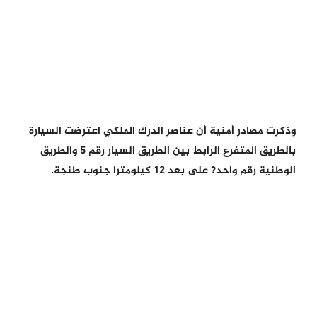
وذكرت مصادر أمنية أن عناصر الدرك الملكي اعترضت السيارة
بالطريق المتفرع الرابط بين الطريق السيار رقم 5 والطريق
الوطنية رقم واحد? على بعد 12 كيلومترا جنوب طنجة.