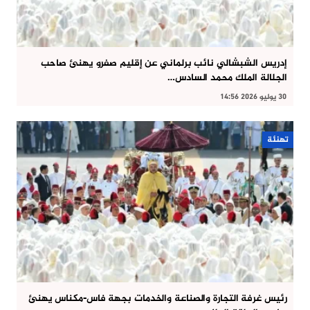
إدريس الشبشالي نائب برلماني عن إقليم صفرو يهنئ صاحب
الجلالة الملك محمد السادس…
30 يوليو 2026 14:56
تهنئة
رئيس غرفة التجارة والصناعة والخدمات بجهة فاس-مكناس يهنئ