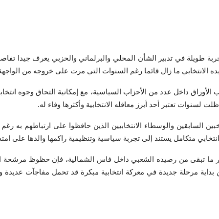
ة طويلة في تدبير الشأن المحلي والبرلماني والحزبي يعرف جيدا تفاصيل 
ده الانتخابي ما زال قائما رغم السنوات التي مرت على خروجه من الواجهة
يب الأوراق داخل عدد من الأحزاب السياسية، مع إمكانية التحاق وجوه انت
ت لسنوات تعتبر أحد أبرز معاقله الانتخابية وأكثرها وفاء له.
ين السابقين والوسطاء الانتخابيين الذين حافظوا على ارتباطهم به رغم ت
بي متكامل يستند إلى تجربة سياسية وتنظيمية راكمها والدها على امتدا
ار ما تبقى من رصيده الشعبي داخل فاس الشمالية، فإن حظوظ مرشحة الح
 بداية مرحلة جديدة في معركة انتخابية مبكرة قد تحمل مفاجآت عديدة وتعيد