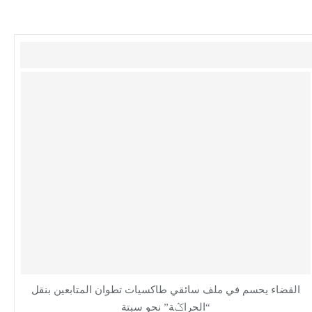
القضاء يحسم في ملف سائقي طاكسيات تطوان المتابعين بنقل
“الحراݣة” نحو سبتة