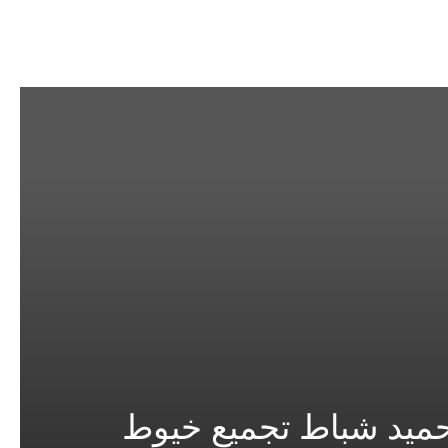
 حميد شباط تجميع خيوط