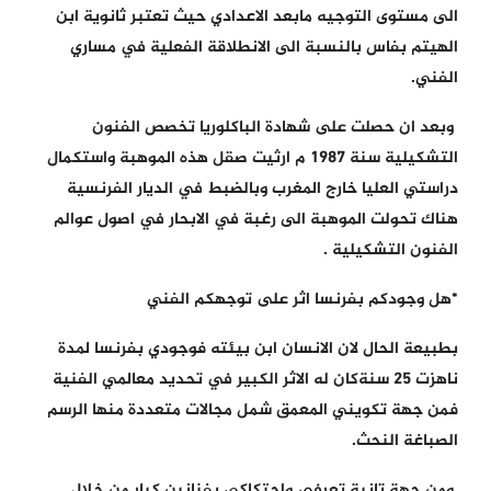
الى مستوى التوجيه مابعد الاعدادي حيث تعتبر ثانوية ابن
الهيتم بفاس بالنسبة الى الانطلاقة الفعلية في مساري
الفني.
وبعد ان حصلت على شهادة الباكلوريا تخصص الفنون
التشكيلية سنة 1987 م ارثيت صقل هذه الموهبة واستكمال
دراستي العليا خارج المغرب وبالضبط في الديار الفرنسية
هناك تحولت الموهبة الى رغبة في الابحار في اصول عوالم
الفنون التشكيلية .
*هل وجودكم بفرنسا اثر على توجهكم الفني
بطبيعة الحال لان الانسان ابن بيئته فوجودي بفرنسا لمدة
ناهزت 25 سنةكان له الاثر الكبير في تحديد معالمي الفنية
فمن جهة تكويني المعمق شمل مجالات متعددة منها الرسم
الصباغة النحث.
ومن جهة تانية تعرفي واحتكاكي بفنانين كبار من خلال