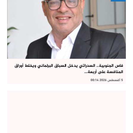
فاس الجنوبية.. السدراتي يدخل السباق البرلماني ويخلط أوراق
المنافسة على أربعة…
5 أغسطس 2026 00:14