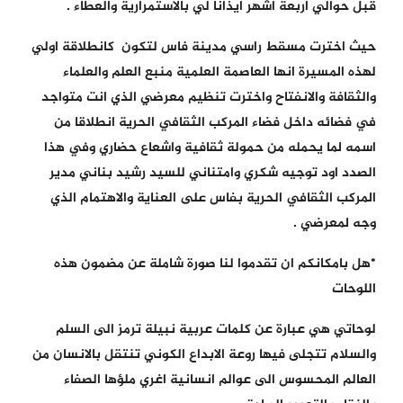
قبل حوالي اربعة اشهر ايذانا لي بالاستمرارية والعطاء .
حيث اخترت مسقط راسي مدينة فاس لتكون كانطلاقة اولي
لهذه المسيرة انها العاصمة العلمية منبع العلم والعلماء
والثقافة والانفتاح واخترت تنظيم معرضي الذي انت متواجد
في فضائه داخل فضاء المركب الثقافي الحرية انطلاقا من
اسمه لما يحمله من حمولة ثقافية واشعاع حضاري وفي هذا
الصدد اود توجيه شكري وامتناني للسيد رشيد بناني مدير
المركب الثقافي الحرية بفاس على العناية والاهتمام الذي
وجه لمعرضي .
*هل بامكانكم ان تقدموا لنا صورة شاملة عن مضمون هذه
اللوحات
لوحاتي هي عبارة عن كلمات عربية نبيلة ترمز الى السلم
والسلام تتجلى فيها روعة الابداع الكوني تنتقل بالانسان من
العالم المحسوس الى عوالم انسانية اغري ملؤها الصفاء