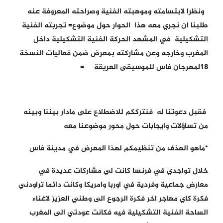
ونظرا لابتسامته وموهبته الفنية وصراحته المعروفة عنه
طلبنا ان نجري معه هذا الحوار حول موضوع= تجربته الفنية
التشكيلية في المشهد الحركة الفنية التشكيلية داخل
المغرب وخارجه وعن مشاركته بمعرض ضمن فعاليات النسخة
18لمهرجان فاس للموسيقى العريقة =
فقبل دعوتنا له فنترككم للاضطلاع على مادار بيننا وبينه
من تساؤلات وايجابات حول محور موضوعنا معه
*ماهو الهذف من تنظيمكم لهذا المعرض في مدينة فاس
خلال تواجدي في فرنسا كانت لي مشاركات عديدة في
معارض جماعية وفردية في اوربا وامريكا وكانت دائما تراودني
فكرة كاي مهاجر اخر فكرة الرجوع الى وطني العزيز لاغناء
الساحة الفنية التشكيلية فيه فكانت عودتي الى المغرب