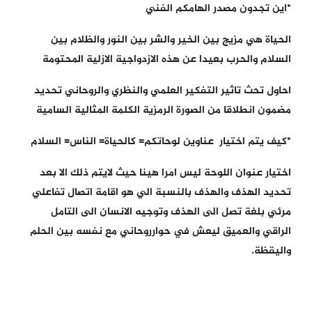
*اين تجدون مصدر الهامكم الفني
الحياة هي مزيج بين الخير والشر بين النور والظلام بين
السلام والحرب بعيدا عن هذه الازدواجية الازلية المحتومة
احاول تحث تاثير التفكير العلمي والنظري والروحاني تحديد
مضمون انطلاقا من الصورة الرمزية الكلمة المثالية السامية
*كيف يتم اختيار عناوين لوحاتكم= كالحياة= الناس= السلام
اختيار عنوان اللوحة ليس امرا هينا حيث لايتم ذلك الا بعد
تحديد الهذف والهذف بالنسبة الي هو اقامة اتصال تفاعلي
مرئي بلغة تصل الى الهذف وتوجيه الانسان الى التامل
الراقي والعميق ليعش في حوارروحاني مع نفسه بين الحلم
واليقظة.