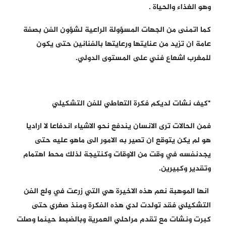
وهو الغذاء والحياة .
كما اتمنى من الجهات المسؤولة الراعية لشؤون الفن بصفة
عامة ان تزيد من عنايتها ورعايتها بالفنانين حتى يكون
للمغرب اشعاع فني على المستوى الدولي.
*كيف نشات لديكم فكرة التعاطي للفن التشكيلي
فمن الحالات ترى الانسان يندفع نحو الاشياء اندفاعا لا اراديا
هو لم يكن يتوقع ان تصير به الامور الى ماهو عليه حتى
يجدنفسه في وقت من الاوقات وكنتيجة لذلك محط اهتمام
وتقدير وكبيرين.
انها الموهبة نعم هذه الاخيرة هي التي زرعت في ولع الفن
التشكيلي فقد تولدت لدي هذه الفكرة ومنذ صغري حتى
كبرت ونشات مع تقدم مراحلي العمرية وبالضبط حينما وصلت