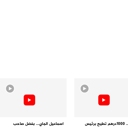
فيديو.. 1000درهم تطيح برئيس
اسماعيل الجاي… بفضل صاحب