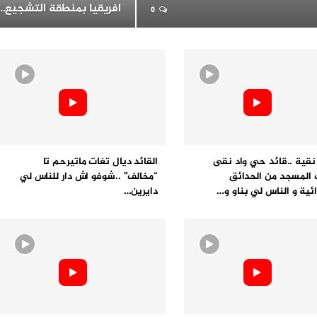
افريقيا بمنطقة التشجيع…
0
قية ..قائد حي واد نقى
القائد ديال تغات ماتيرحم تا
المسجد من الحدائق
“مخالف” ..شوفو اش دار للناس لي
ئية و الناس لي بناو و…
دايرين…