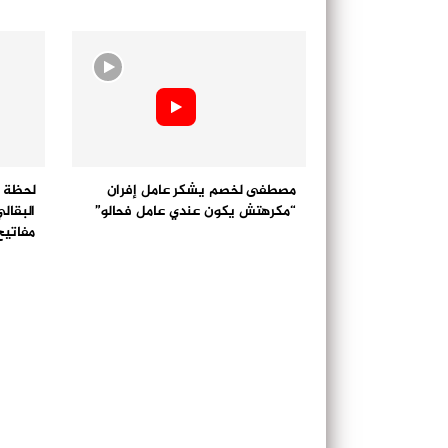
مصطفى لخصم يشكر عامل إفران
لحظة ت
“مكرهتش يكون عندي عامل فحالو”
البقال
مفاتيح