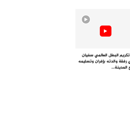
كريم البطل العالمي سفيان
ي رفقة والدته بإفران وتسليمه
 المدينة…