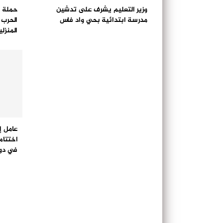
وزير التعليم يشرف على تدشين
حملة ص
مدرسة ابتدائية بحي واد فاس
الحرب 
المنزل
عامل إ
اختتام
في دور