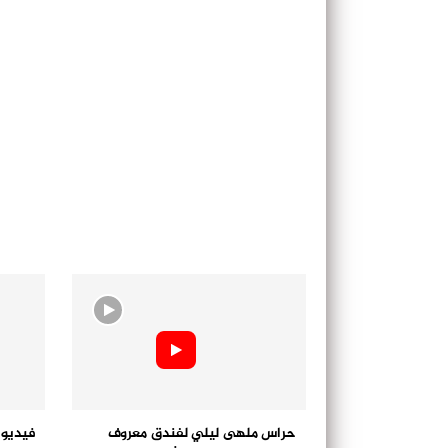
حراس ملهى ليلي لفندق معروف