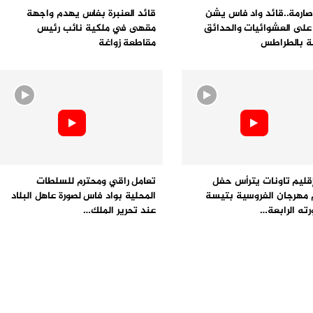
ارمة..قائد واد فاس يشن
قائد العنبرة بفاس يهدم واجهة
على العشوائيات والحدائق
مقهى في ملكية نائب رئيس
ية بالطراطس
مقاطعة زواغة
قليم تاونات يترأس حفل
تعامل راقي ومحترم للسلطات
 مهرجان الفروسية بتيسة
المحلية بواد فاس لصورة عاهل البلاد
ته الرابعة…
عند تحرير الملك…