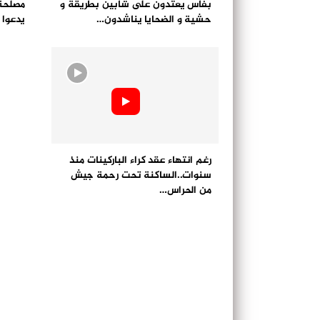
بفاس يعتدون على شابين بطريقة و
مصلحة 
حشية و الضحايا يناشدون…
يدعوا 
رغم انتهاء عقد كراء الباركينات منذ
سنوات..الساكنة تحت رحمة جيش
من الحراس…