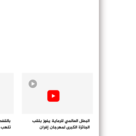
البطل العالمي للرماية يفوز بلقب
بالقفط
الجائزة الكبرى لمهرجان إفران
تلهب ج