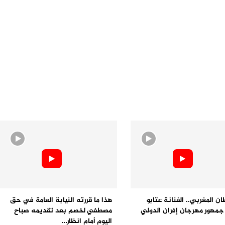
ان المغربي.. الفنانة عتابو
هذا ما قررته النيابة العامة في حق
مهور مهرجان إفران الدولي
مصطفي لخصم بعد تقديمه صباح
اليوم أمام انظار…