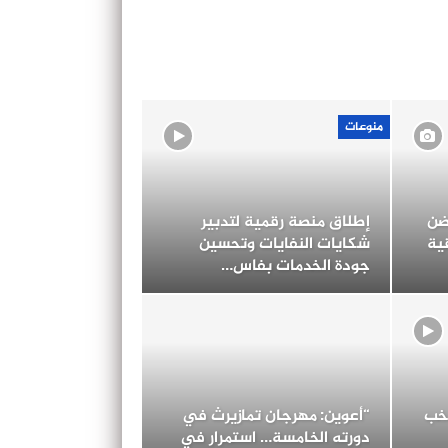
منوعات
ضن
إطلاق منصة رقمية لتدبير
ية
شكايات النفايات وتحسين
جودة الخدمات بفاس…
خب
“أعوين: مهرجان تمازيرث في
دورته الخامسة… استمرار في