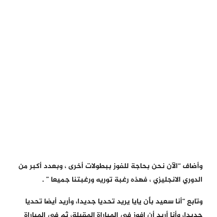
وأضاف “الآن نحن بحاجة للفوز ببطولات أخرى ، وبعدد أكبر من
الدوري الانجليزي ، فهذه رغبة توريه ورغبتنا جميعا ” .
وتابع “أنا سعيد بأن يايا يريد تحديا جديدا، وأريد أيضا تحديا
جديدا، وأنا أريد أن افوز في المباراة المقبلة، ثم في المباراة